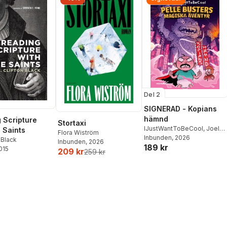
Del 2
SIGNERAD - Kopians
hämnd
 Scripture
Stortaxi
IJustWantToBeCool
,
Joel
e Saints
Flora Wiström
Adolphson
Inbunden
, 2026
,
Emil Ejdemo
 Black
Inbunden
, 2026
189 kr
Beer
,
Victor Beer
2015
209 kr
259 kr