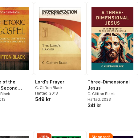
c of the
Lord's Prayer
Three-Dimensional
, Second
C. Clifton Black
Jesus
Häftad
, 2018
 Black
C. Clifton Black
549 kr
2013
Häftad
, 2023
341 kr
-19%
Signerad!