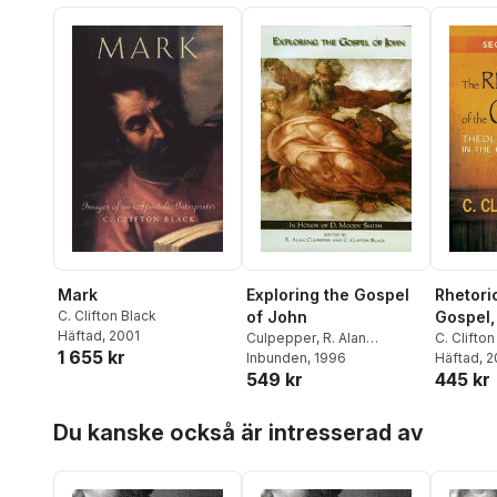
Mark
Exploring the Gospel
Rhetori
C. Clifton Black
of John
Gospel
Häftad
, 2001
Culpepper
,
R. Alan
Edition
C. Clifton
1 655 kr
Culpepper
Inbunden
, 1996
,
C. Clifton Black
Häftad
, 
549 kr
445 kr
Hoppa över listan
Du kanske också är intresserad av