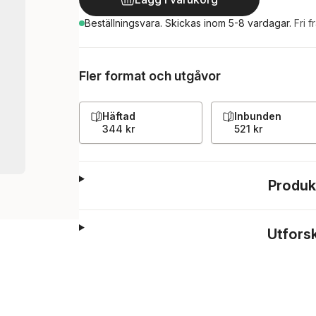
Beställningsvara.
Skickas
inom 5-8 vardagar
.
Fri f
Fler format och utgåvor
Häftad
Inbunden
344 kr
521 kr
Produk
Utfors