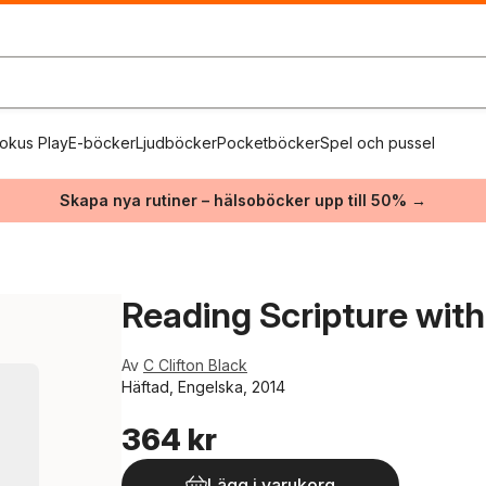
okus Play
E-böcker
Ljudböcker
Pocketböcker
Spel och pussel
Skapa nya rutiner – hälsoböcker upp till 50% →
Reading Scripture with
Av
C Clifton Black
Häftad, Engelska, 2014
364 kr
Lägg i varukorg