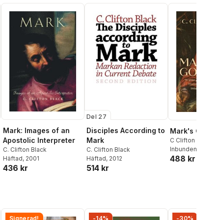
Del 27
Mark: Images of an
Disciples According to
Mark's Gospel
Apostolic Interpreter
Mark
C Clifton Black
Inbunden
, 2023
C. Clifton Black
C. Clifton Black
488 kr
Häftad
, 2001
Häftad
, 2012
436 kr
514 kr
Signerad!
-14%
-30%