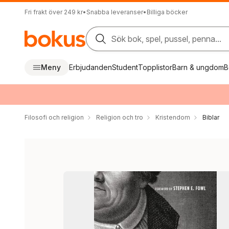
Fri frakt över 249 kr
•
Snabba leveranser
•
Billiga böcker
Sök bok, spel, pussel, penna...
Meny
Erbjudanden
Student
Topplistor
Barn & ungdom
B
Filosofi och religion
Religion och tro
Kristendom
Biblar