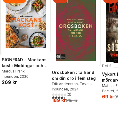
SIGNERAD - Mackans
kost : Middagar och
Del 2
matlådor
Marcus Frank
Orosboken : ta hand
Vykort från en
Inbunden
, 2026
om din oro i fem steg
mördare
269 kr
Erik Andersson
,
Tove
Mattias Edvards
Wahlund
Inbunden
, 2024
Pocket
, 2026
(
3
)
69 kr
99 kr
4,3
utav 5 stjärnor. Totalt antal röster:
189 kr
219 kr