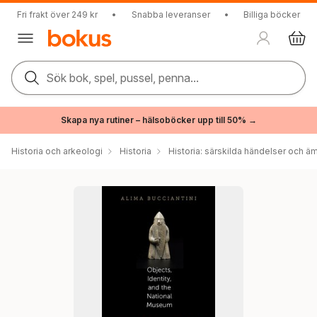
Fri frakt över 249 kr
•
Snabba leveranser
•
Billiga böcker
Sök bok, spel, pussel, penna...
Skapa nya rutiner – hälsoböcker upp till 50% →
Historia och arkeologi
Historia
Historia: särskilda händelser och ä