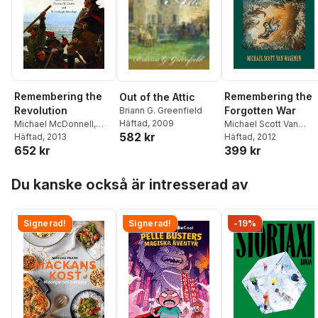
Remembering the
Remembering the
Out of the Attic
Revolution
Forgotten War
Briann G. Greenfield
Häftad
, 2009
Michael McDonnell
,
Michael Scott Van
582 kr
Clare Corbould
Häftad
, 2013
,
Wagenen
Häftad
, 2012
652 kr
399 kr
Frances M. Clarke
,
W
Fitzhugh Brundage
Hoppa över listan
Du kanske också är intresserad av
Signerad!
Signerad!
-19%