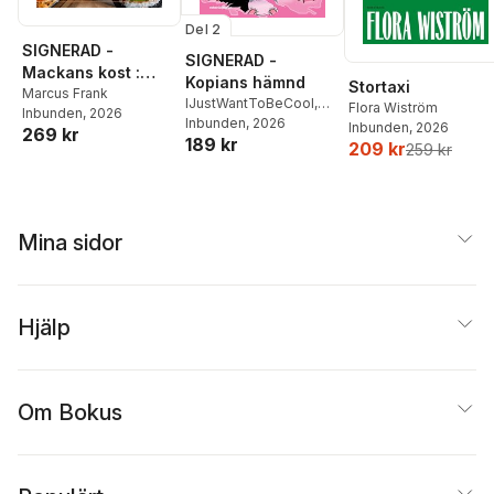
Del 2
SIGNERAD -
SIGNERAD -
Mackans kost :
Kopians hämnd
Stortaxi
Middagar och
Marcus Frank
IJustWantToBeCool
,
Flora Wiström
Inbunden
, 2026
matlådor
Joel Adolphson
Inbunden
, 2026
,
Emil
Inbunden
, 2026
269 kr
189 kr
Ejdemo Beer
,
Victor
209 kr
259 kr
Beer
Mina sidor
Hjälp
Om Bokus