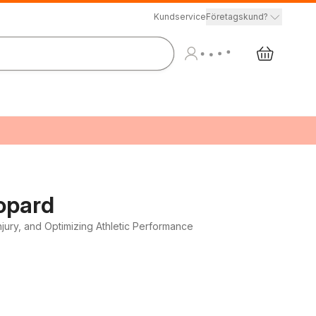
Kundservice
Företagskund?
opard
njury, and Optimizing Athletic Performance