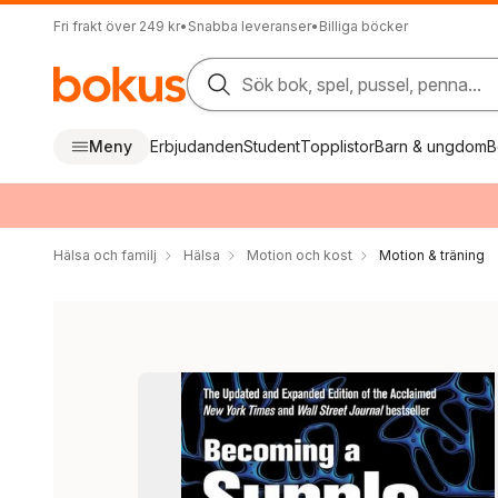
Fri frakt över 249 kr
•
Snabba leveranser
•
Billiga böcker
Sök bok, spel, pussel, penna...
Meny
Erbjudanden
Student
Topplistor
Barn & ungdom
B
Hälsa och familj
Hälsa
Motion och kost
Motion & träning