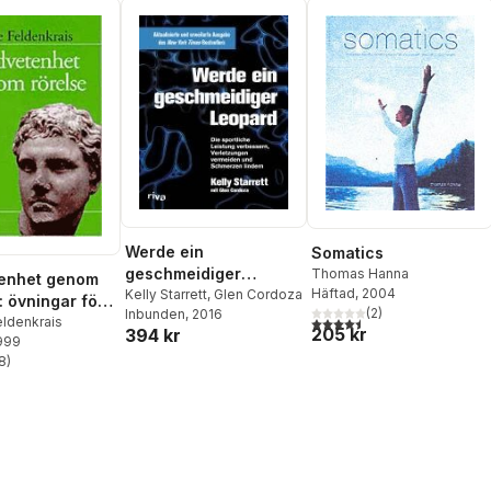
Werde ein
Somatics
geschmeidiger
Thomas Hanna
enhet genom
Häftad
, 2004
Leopard
Kelly Starrett
,
Glen Cordoza
: övningar för
(
2
)
Inbunden
, 2016
4,5
utav 5 stjärnor. Totalt ant
ig utveckling
ldenkrais
205 kr
394 kr
1999
8
)
stjärnor. Totalt antal röster: