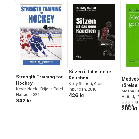
Sitzen ist das neue
Strength Training for
Rauchen
Medvet
Hockey
Kelly Starrett
,
Glen
rörelse 
Kevin Neeld
,
Brijesh Patel
,
Cordoza
Inbunden
,
, 2016
Juliet Starrett
personl
Moshe Fe
NSCA -National Strength &
Häftad
, 2024
426 kr
Häftad
, 
342 kr
Conditioning Association
(
4,1
utav 5 
200 kr