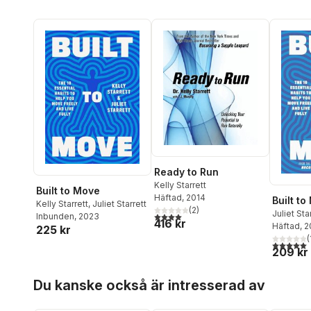
Ready to Run
Kelly Starrett
Built to Move
Häftad
, 2014
Built t
Kelly Starrett
,
Juliet Starrett
(
2
)
Juliet Sta
4,0
utav 5 stjärnor. Totalt antal röster:
Inbunden
, 2023
416 kr
Häftad
, 
225 kr
(
5,0
utav 5 
209 kr
Hoppa över listan
Du kanske också är intresserad av