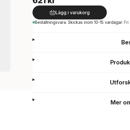
621 kr
Lägg i varukorg
Beställningsvara.
Skickas
inom 10-15 vardagar
.
Fri
Be
Produk
Utfors
Mer om