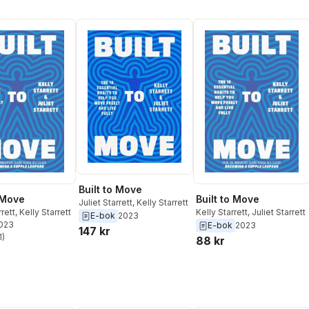
Built to Move
o Move
Built to Move
Juliet Starrett
,
Kelly Starrett
rrett
,
Kelly Starrett
Kelly Starrett
,
Juliet Starrett
E-bok
2023
2023
E-bok
2023
147 kr
1
)
88 kr
stjärnor. Totalt antal röster: