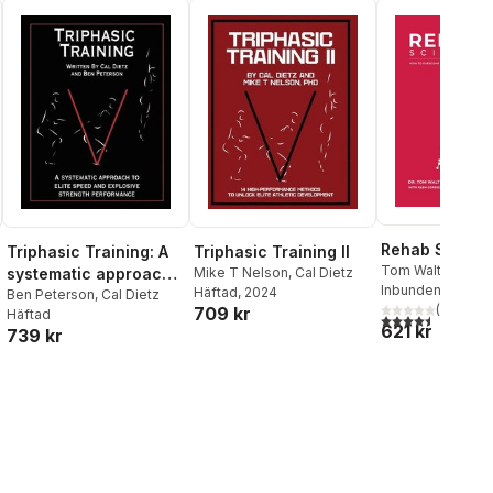
Rehab Scienc
Triphasic Training: A
Triphasic Training II
Tom Walters
,
Gle
systematic approach
Mike T Nelson
,
Cal Dietz
Inbunden
, 2023
Häftad
, 2024
to elite speed and
Ben Peterson
,
Cal Dietz
(
2
)
709 kr
Häftad
explosive strength
4,5
utav 5 stjärnor.
al röster:
621 kr
739 kr
performance