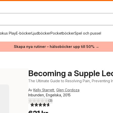
okus Play
E-böcker
Ljudböcker
Pocketböcker
Spel och pussel
Skapa nya rutiner – hälsoböcker upp till 50% →
Becoming a Supple Le
The Ultimate Guide to Resolving Pain, Preventing I
Av
Kelly Starrett
,
Glen Cordoza
Inbunden, Engelska, 2015
(
3
)
4,7
utav 5 stjärnor. Totalt antal röster: