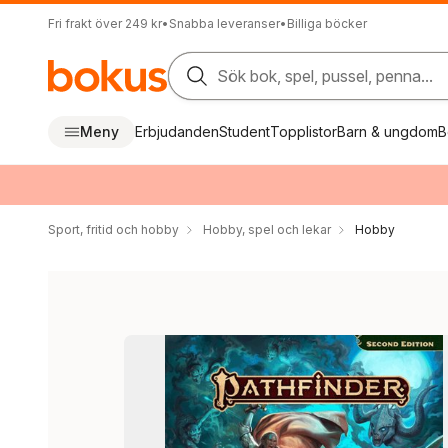
Fri frakt över 249 kr
•
Snabba leveranser
•
Billiga böcker
Sök bok, spel, pussel, penna...
Meny
Erbjudanden
Student
Topplistor
Barn & ungdom
B
Sport, fritid och hobby
Hobby, spel och lekar
Hobby