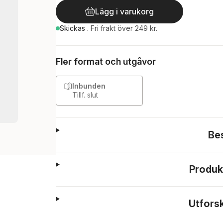
Lägg i varukorg
Skickas
.
Fri frakt över 249 kr.
Fler format och utgåvor
Inbunden
Tillf. slut
Be
Produk
Utfors