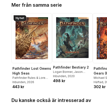
Hoppa över listan
Adam Daigle
Jeffery 
Mer från samma serie
Zayas-Pa
Bennett
,
John Co
Nyhet
Steven T.
Hillman
,
E
Kallio
Pathfinder Bestiary 2
Pathfinder Lost Omens
Pathfin
Logan Bonner
,
Jason
High Seas
Gears (
Bulmahn
Inbunden
,
, 2020
Stephen Radney-
Pathfinder Rules & Lore
Michael 
498 kr
MacFarland
,
Mark Seifter
Team
Inbunden
, 2026
Häftad
, 
443 kr
302 kr
Hoppa över listan
Du kanske också är intresserad av