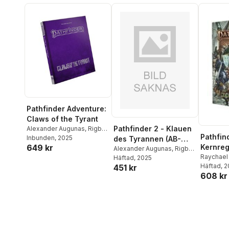
Pathfinder Adventure:
Claws of the Tyrant
Pathfinder 2 - Klauen
Alexander Augunas
,
Rigby
Pathfin
Bendele
Inbunden
,
, 2025
Erin Roberts
des Tyrannen (AB-
649 kr
Kernre
Anthologie)
Alexander Augunas
,
Rigby
Raychael 
Bendele
Häftad
, 2025
,
Erin Roberts
Bonner
Häftad
, 
,
C
451 kr
608 kr
Dan Cas
Catalan
,
Katina Da
Robert
,
A
Augunas
Eng
,
Elea