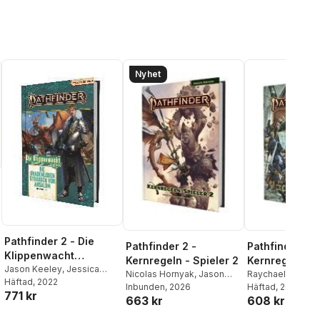
Nyhet
Pathfinder 2 - Die
Pathfinder 2 -
Pathfinder 2 -
Klippenwacht
Kernregeln - Spieler 2
Kernregeln N
(Abenteuerpfad)
Jason Keeley
,
Jessica
Nicolas Hornyak
,
Jason
Raychael Allor
,
B
Catalan
Häftad
, 2022
,
Benjamin U. Fields
,
Bulmahn
Inbunden
,
, 2026
Lyz Liddell
,
Bonner
Häftad
, 2025
,
Clinton 
771 kr
Kim Frandsen
,
Leo Glass
,
663 kr
608 kr
Stephen Radney-
Dan Cascone
,
Je
Stephen Glicker
,
Jim
Macfarland
,
Mark Seifter
,
Catalan
,
Paris Cr