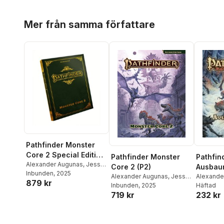
Hoppa över listan
Mer från samma författare
Pathfinder Monster
Core 2 Special Edition
Pathfinder Monster
Pathfin
(P2)
Alexander Augunas
,
Jesse
Core 2 (P2)
Ausbaur
Benner
Inbunden
,
Joshua Birdsong
, 2025
,
Alexander Augunas
,
Jesse
Wildnis
Alexande
879 kr
Logan Bonner
,
Jason
Benner
Inbunden
,
Joshua Birdsong
, 2025
,
Keeley
Häftad
,
I
(Tasch
Bulmahn
,
James Case
,
719 kr
232 kr
Logan Bonner
,
Jason
Jason Ne
Jessica Catalan
,
John
Bulmahn
,
James Case
,
Radney-M
Compton
,
Paris Crenshaw
,
Jessica Catalan
,
John
Riggs
,
Da
Adam Daigle
Compton
,
Paris Crenshaw
,
Schwartz