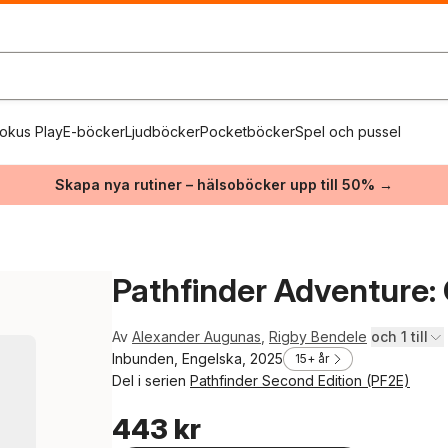
okus Play
E-böcker
Ljudböcker
Pocketböcker
Spel och pussel
Skapa nya rutiner – hälsoböcker upp till 50% →
Pathfinder Adventure: 
Av
Alexander Augunas
,
Rigby Bendele
och 1 till
Inbunden, Engelska, 2025
15+ år
Del i serien
Pathfinder Second Edition (PF2E)
443 kr