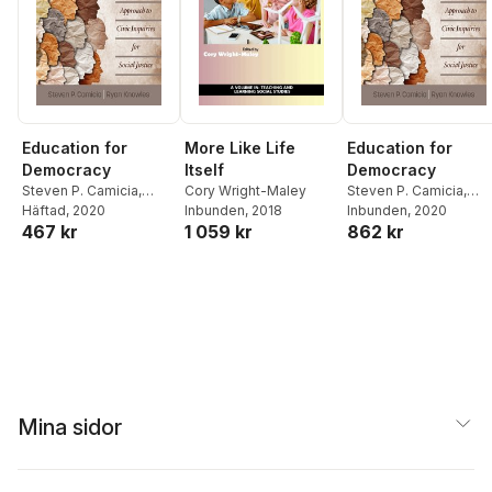
Education for
More Like Life
Education for
Democracy
Itself
Democracy
Steven P. Camicia
,
Cory Wright-Maley
Steven P. Camicia
,
Ryan Knowles
Häftad
, 2020
Inbunden
, 2018
Ryan Knowles
Inbunden
, 2020
467 kr
1 059 kr
862 kr
Mina sidor