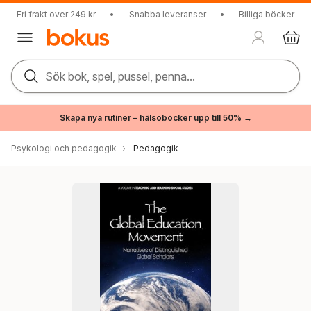
Fri frakt över 249 kr
•
Snabba leveranser
•
Billiga böcker
Sök bok, spel, pussel, penna...
Skapa nya rutiner – hälsoböcker upp till 50% →
Psykologi och pedagogik
Pedagogik