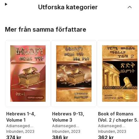
Utforska kategorier
Hoppa över listan
Mer från samma författare
Hebrews 1-4,
Hebrews 9-13,
Book of Romans
Volume 1
Volume 3
(Vol. 2 / chapter 5
Adiamseged
Adiamseged
7)
Adiamseged
Woldemariam
Inbunden
, 2023
Woldemariam
Inbunden
, 2023
Woldemariam
Inbunden
, 2023
374 kr
386 kr
362 kr