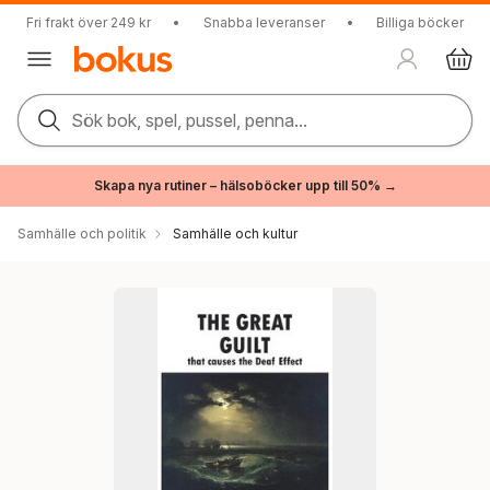
Fri frakt över 249 kr
•
Snabba leveranser
•
Billiga böcker
Sök bok, spel, pussel, penna...
Skapa nya rutiner – hälsoböcker upp till 50% →
Samhälle och politik
Samhälle och kultur