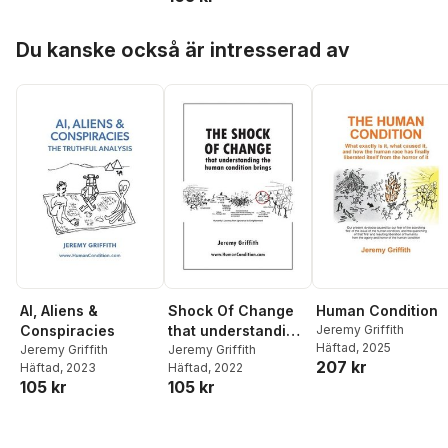
Hoppa över listan
Du kanske också är intresserad av
AI, Aliens &
Shock Of Change
Human Condition
Conspiracies
that understanding
Jeremy Griffith
Häftad
, 2025
Jeremy Griffith
the human
Jeremy Griffith
207 kr
Häftad
, 2023
Häftad
, 2022
condition brings
105 kr
105 kr