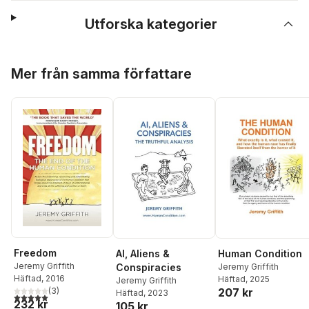
Utforska kategorier
Hoppa över listan
Mer från samma författare
Freedom
AI, Aliens &
Human Condition
Jeremy Griffith
Conspiracies
Jeremy Griffith
Häftad
, 2016
Häftad
, 2025
Jeremy Griffith
207 kr
(
3
)
Häftad
, 2023
5,0
utav 5 stjärnor. Totalt antal röster:
232 kr
105 kr