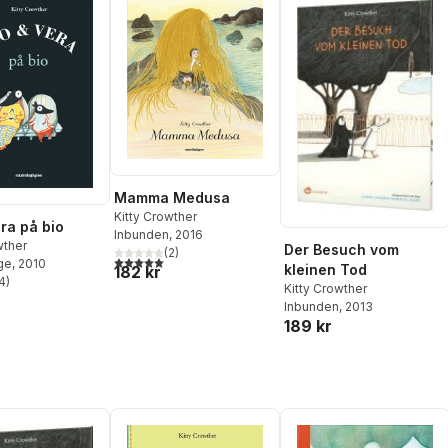
Mamma Medusa
Kitty Crowther
era på bio
Inbunden
, 2016
wther
Der Besuch vom
(
2
)
5,0
utav 5 stjärnor. Totalt antal röster:
ge
, 2010
kleinen Tod
182 kr
4
)
Kitty Crowther
stjärnor. Totalt antal röster:
Inbunden
, 2013
189 kr