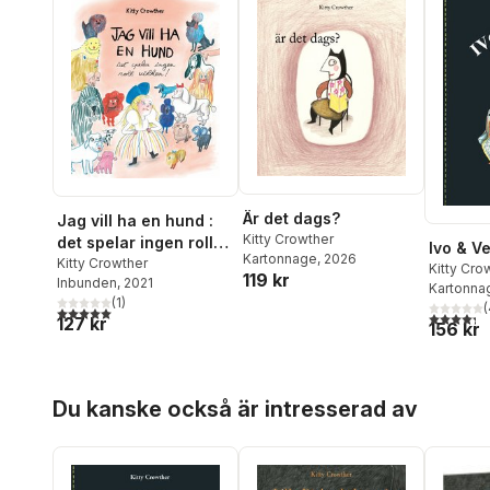
Är det dags?
Jag vill ha en hund :
Kitty Crowther
det spelar ingen roll
Ivo & V
Kartonnage
, 2026
vilken!
Kitty Crowther
Kitty Cro
119 kr
Inbunden
, 2021
Kartonna
(
1
)
(
5,0
utav 5 stjärnor. Totalt antal röster:
4,3
utav 5 
127 kr
156 kr
Hoppa över listan
Du kanske också är intresserad av