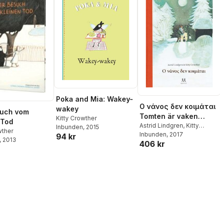
Poka and Mia: Wakey-
Ο νάνος δεν κοιμάται
wakey
such vom
Tomten är vaken
Kitty Crowther
 Tod
(Grekiska)
Astrid Lindgren
,
Kitty
Inbunden
, 2015
wther
Crowther
Inbunden
, 2017
94 kr
, 2013
406 kr