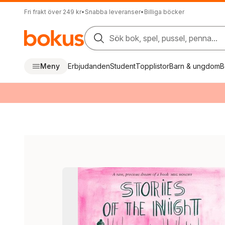
Fri frakt över 249 kr
•
Snabba leveranser
•
Billiga böcker
Sök bok, spel, pussel, penna...
Meny
Erbjudanden
Student
Topplistor
Barn & ungdom
B