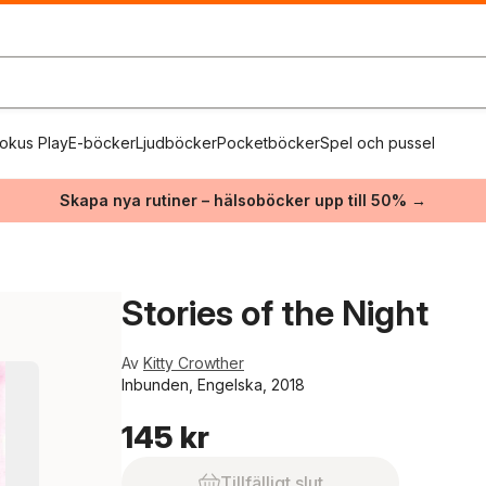
okus Play
E-böcker
Ljudböcker
Pocketböcker
Spel och pussel
Skapa nya rutiner – hälsoböcker upp till 50% →
Stories of the Night
Av
Kitty Crowther
Inbunden, Engelska, 2018
145 kr
Tillfälligt slut