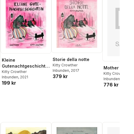
Storie della notte
Kleine
Kitty Crowther
Gutenachtgeschichte
Mother Medu
Inbunden
, 2017
n
Kitty Crowther
Kitty Crowther
379 kr
Inbunden
, 2021
Inbunden
199 kr
776 kr