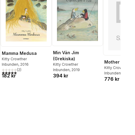
Min Vän Jim
Mamma Medusa
(Grekiska)
Kitty Crowther
Mother Medu
Inbunden
, 2016
Kitty Crowther
Kitty Crowther
(
2
)
Inbunden
, 2019
5,0
utav 5 stjärnor. Totalt antal röster:
Inbunden
182 kr
394 kr
776 kr