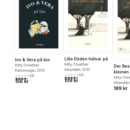
Lilla Döden hälsar på
Ivo & Vera på bio
Kitty Crowther
Kitty Crowther
Der Be
Inbunden
, 2012
Kartonnage
, 2010
kleinen
(
4
)
(
4
)
4,5
utav 5 stjärnor. Totalt antal röster:
Kitty Cro
4,3
utav 5 stjärnor. Totalt antal röster:
109 kr
156 kr
Inbunden
189 kr