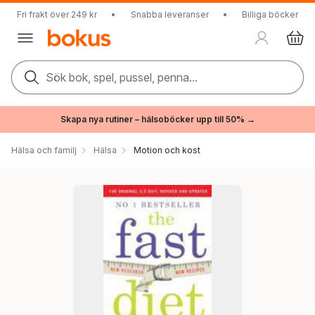
Fri frakt över 249 kr
•
Snabba leveranser
•
Billiga böcker
Sök bok, spel, pussel, penna...
Skapa nya rutiner – hälsoböcker upp till 50% →
Hälsa och familj
Hälsa
Motion och kost