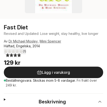
Fast Diet
Revised and Updated: Lose weight, stay healthy, live longer
Av
Dr Michael Mosley
,
Mimi Spencer
Häftad, Engelska, 2014
(
1
)
4,0
utav 5 stjärnor. Totalt antal röster:
129 kr
Lägg i varukorg
Beställningsvara.
Skickas
inom 5-8 vardagar
.
Fri frakt över
249 kr.
Beskrivning