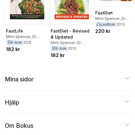
FastDiet
Mimi Spencer
,
Dr
Michael Mosley
Ljudbok
2013
220 kr
FastLife
FastDiet - Revised
Mimi Spencer
,
Dr
& Updated
Michael Mosley
E-bok
2015
Mimi Spencer
,
Dr
Michael Mosley
182 kr
E-bok
2013
182 kr
Mina sidor
Hjälp
Om Bokus