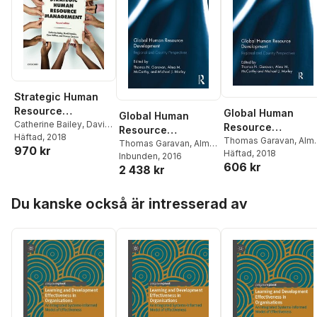
Strategic Human
Resource
Global Human
Global Human
Management
Catherine Bailey
,
David
Resource
Resource
Mankin
Häftad
, 2018
,
Clare Kelliher
,
Development
Thomas Garavan
,
Alm
Development
Thomas Garavan
,
Alma
970 kr
Thomas Garavan
McCarthy
Häftad
, 2018
,
Michael
McCarthy
Inbunden
, 2016
,
Michael
606 kr
Morley
2 438 kr
Morley
Hoppa över listan
Du kanske också är intresserad av