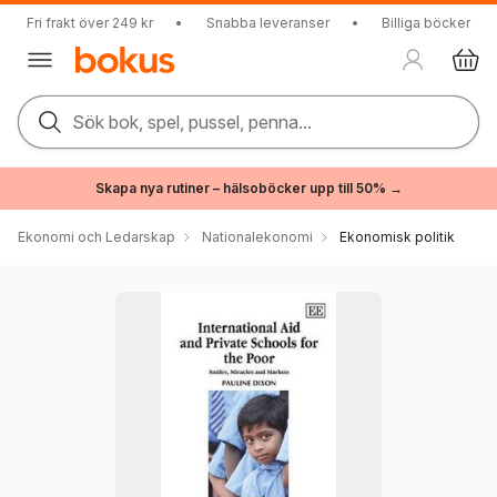
Fri frakt över 249 kr
•
Snabba leveranser
•
Billiga böcker
Sök bok, spel, pussel, penna...
Skapa nya rutiner – hälsoböcker upp till 50% →
Ekonomi och Ledarskap
Nationalekonomi
Ekonomisk politik