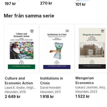
270 kr
Steve Humble
Shakeel
,
Kaire Poder
,
197 kr
James Tooley
101 kr
Triin Lauri
,
Corey A.
DeAngelis
,
Nick
Hoppa över listan
Mer från samma serie
Cowen
,
Christopher J.
Counihan
,
Steve
Humble
,
Pauline Dixon
Mengerian
Culture and
Institutions in
Economics
Economic Action
Crisis
Łukasz Jasiński
,
Alicja
Laura E. Grube
,
Virgil
David Howden
Sielska
Inbunden
,
Krzysztof
, 2023
Henry Storr
Inbunden
, 2015
Inbunden
, 2011
1 522 kr
2 649 kr
Turowski
1 918 kr
Hoppa över listan