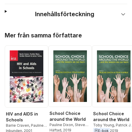
Innehållsförteckning
Hoppa över listan
Mer från samma författare
School Choice
School Choice
HIV and AIDS in
around the World
around the World
Schools
Pauline Dixon
,
Steve
Toby Young
,
Patrick J.
Barrie Craven
,
Pauline
Humble
Häftad
, 2019
,
Pauline Dixon
,
Wolf
,
M. Danish
E-bok
2019
Dixon
Inbunden
,
Gordon Stewart
, 2001
,