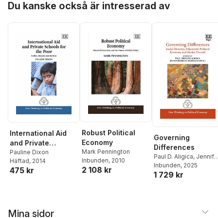
Du kanske också är intresserad av
Robust Political
International Aid
Governing
Economy
and Private
Differences
Mark Pennington
Schools for the
Pauline Dixon
Paul D. Aligica
,
Jennife
Inbunden
, 2010
Häftad
, 2014
Poor
Brick Murtazashvili
Inbunden
, 2025
2 108 kr
475 kr
1 729 kr
Mina sidor