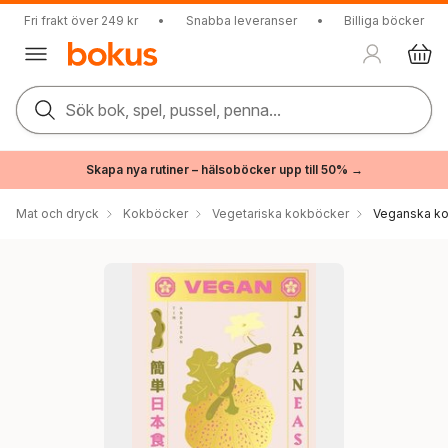
Fri frakt över 249 kr
•
Snabba leveranser
•
Billiga böcker
Sök bok, spel, pussel, penna...
Skapa nya rutiner – hälsoböcker upp till 50% →
Mat och dryck
Kokböcker
Vegetariska kokböcker
Veganska k