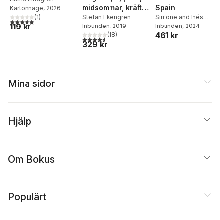
Spain
midsommar, kräftor
Kartonnage
, 2026
Simone and Inés
& surströmming :
Stefan Ekengren
(
1
)
5,0
utav 5 stjärnor. Totalt antal röster:
119 kr
Ortega
Inbunden
, 2024
Inbunden
, 2019
alla de klassiska
461 kr
(
18
)
rätterna (och några
4,6
utav 5 stjärnor. Totalt antal röster:
329 kr
nya)
Mina sidor
Hjälp
Om Bokus
Populärt