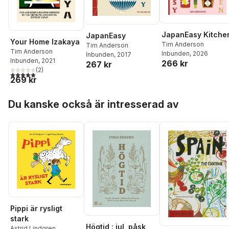
JapanEasy Kitche
JapanEasy
Your Home Izakaya
Tim Anderson
Tim Anderson
Tim Anderson
Inbunden
, 2026
Inbunden
, 2017
Inbunden
, 2021
266 kr
267 kr
(
2
)
5,0
utav 5 stjärnor. Totalt antal röster:
269 kr
Hoppa över listan
Du kanske också är intresserad av
Pippi är rysligt
stark
Högtid : jul, påsk,
Astrid Lindgren