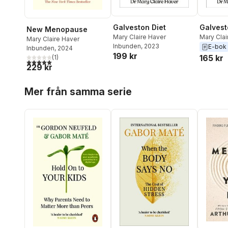
Galveston Diet
Galvest
New Menopause
Mary Claire Haver
Mary Clai
Mary Claire Haver
Inbunden
, 2023
E-bok
Inbunden
, 2024
199 kr
165 kr
(
1
)
5,0
utav 5 stjärnor. Totalt antal röster:
229 kr
Hoppa över listan
Mer från samma serie