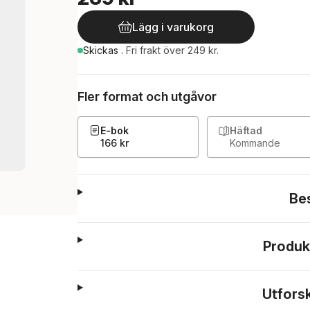
Lägg i varukorg
Skickas
.
Fri frakt över 249 kr.
Fler format och utgåvor
E-bok
Häftad
166 kr
Kommande
Be
Produk
Utfors