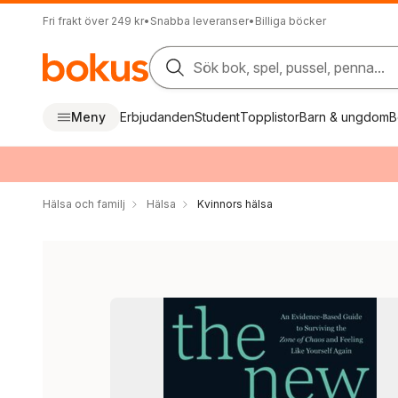
Fri frakt över 249 kr
•
Snabba leveranser
•
Billiga böcker
Sök bok, spel, pussel, penna...
Meny
Erbjudanden
Student
Topplistor
Barn & ungdom
B
Hälsa och familj
Hälsa
Kvinnors hälsa