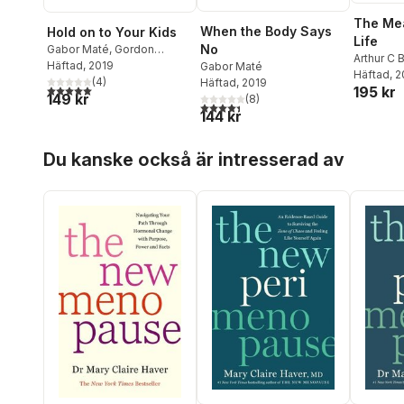
The Mea
When the Body Says
Hold on to Your Kids
Life
No
Gabor Maté
,
Gordon
Arthur C 
Neufeld
Häftad
, 2019
Gabor Maté
Häftad
, 
(
4
)
Häftad
, 2019
5,0
utav 5 stjärnor. Totalt antal röster:
195 kr
149 kr
(
8
)
4,4
utav 5 stjärnor. Totalt antal röster:
144 kr
Hoppa över listan
Du kanske också är intresserad av