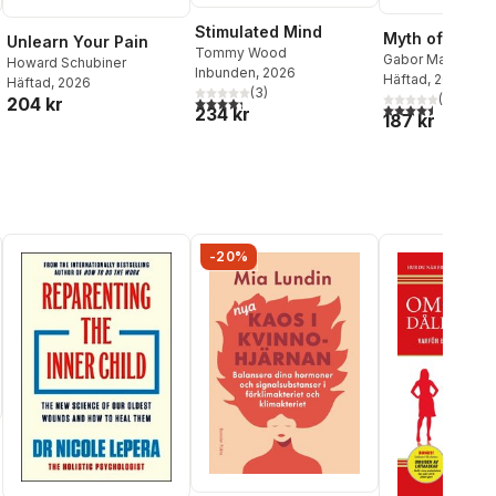
Stimulated Mind
Myth of Norma
Unlearn Your Pain
Tommy Wood
Gabor Maté
,
Dani
Howard Schubiner
Inbunden
, 2026
Häftad
, 2024
Häftad
, 2026
(
3
)
(
2
)
204 kr
4,3
utav 5 stjärnor. Totalt antal röster:
4,5
utav 5 stjärnor.
234 kr
187 kr
-20%