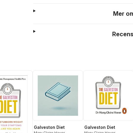
Mer om
Recens
Galveston Diet
Galveston Diet
Mary Claire Haver
Mary Claire Haver