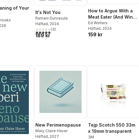
ning of Your
How to Argue With a
It's Not You
Meat Eater (And Win
Ramani Durvasula
Brooks
Every Time)
Ed Winters
Häftad
, 2024
2026
Häftad
, 2024
(
3
)
5,0
utav 5 stjärnor. Totalt antal röster:
159 kr
189 kr
New Perimenopause
Tejp Scotch 550 33m
Mary Claire Haver
x 19mm transparent
Häftad
, 2027
3M