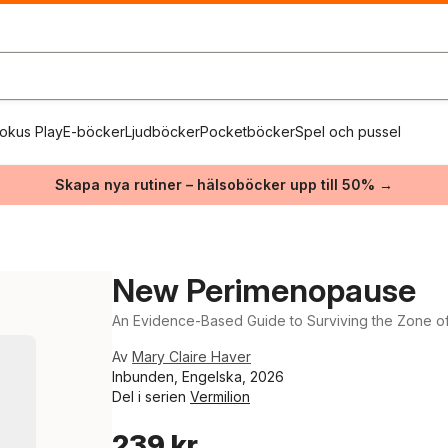
okus Play
E-böcker
Ljudböcker
Pocketböcker
Spel och pussel
Skapa nya rutiner – hälsoböcker upp till 50% →
New Perimenopause
An Evidence-Based Guide to Surviving the Zone of
Av
Mary Claire Haver
Inbunden, Engelska, 2026
Del i serien
Vermilion
239 kr