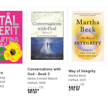
Conversations with
Way of Integrity
it
God - Book 3
Martha Beck
Haag
Neale Donald Walsch
Häftad
, 2021
2026
Häftad
, 1999
(
3
)
4,7
utav 5 stjärnor. Totalt ant
42
)
(
3
)
stjärnor. Totalt antal röster:
210 kr
4,7
utav 5 stjärnor. Totalt antal röster:
141 kr