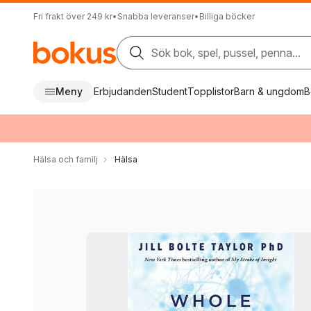
Fri frakt över 249 kr
•
Snabba leveranser
•
Billiga böcker
Sök bok, spel, pussel, penna...
Meny
Erbjudanden
Student
Topplistor
Barn & ungdom
B
Hälsa och familj
Hälsa