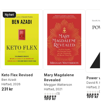
Nyhet
Keto Flex Revised
Mary Magdalene
Power vs. For
Ben Azadi
Revealed
David R. Hawkins 
Häftad
, 2026
Meggan Watterson
Ph.D.
Häftad
, 2014
231 kr
Häftad
, 2021
(
5
)
5,0
utav 5 stjärnor.
(
1
)
5,0
utav 5 stjärnor. Totalt antal röster:
199 kr
199 kr