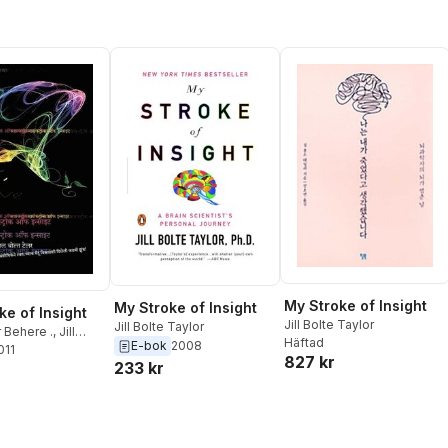
My Stroke of Insight
My Stroke of Insight
ke of Insight
Jill Bolte Taylor
Jill Bolte Taylor
 Behere .
,
Jill
Häftad
E-bok
2008
lor
011
827 kr
233 kr