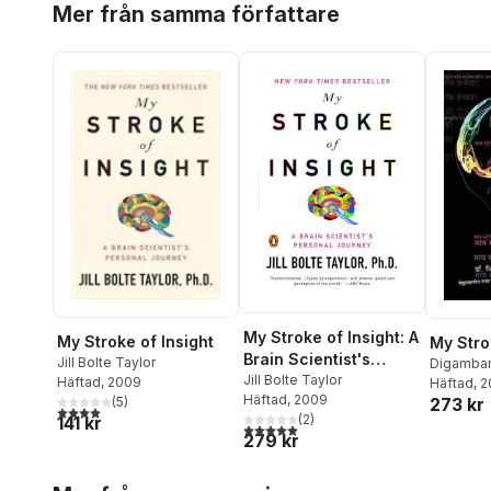
Mer från samma författare
My Stroke of Insight: A
My Stroke of Insight
My Stro
Brain Scientist's
Jill Bolte Taylor
Digambar
Personal Journey
Jill Bolte Taylor
Häftad
, 2009
Bolte Tay
Häftad
, 2
Häftad
, 2009
273 kr
(
5
)
4,0
utav 5 stjärnor. Totalt antal röster:
(
2
)
141 kr
5,0
utav 5 stjärnor. Totalt antal röster:
279 kr
Hoppa över listan