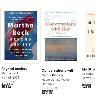
Beyond Anxiety
My Stroke of I
Conversations with
Martha Beck
Jill Bolte Taylor
God - Book 2
Häftad
, 2025
Häftad
, 2009
Neale Donald Walsch
(
1
)
(
5
)
5,0
utav 5 stjärnor. Totalt antal röster:
Häftad
, 1999
4,0
utav 5 stjärnor
al röster:
191 kr
141 kr
(
2
)
5,0
utav 5 stjärnor. Totalt antal röster:
142 kr