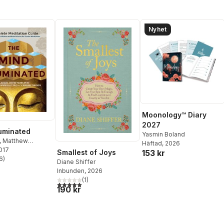
Nyhet
Moonology™ Diary
2027
luminated
Yasmin Boland
,
Matthew
Häftad
, 2026
 PhD
2017
Smallest of Joys
153 kr
6
)
Diane Shiffer
stjärnor. Totalt antal röster:
Inbunden
, 2026
(
1
)
5,0
utav 5 stjärnor. Totalt antal röster:
190 kr