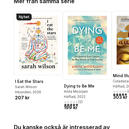
Mer från samma serie
Nyhet
Mind Il
I Eat the Stars
Culadasa
Dying to Be Me
Immergut
Häftad
, 
Sarah Wilson
(
Anita Moorjani
Inbunden
, 2026
4,8
utav 5 
303 kr
Häftad
, 2022
207 kr
(
2
)
5,0
utav 5 stjärnor. Totalt antal röster:
199 kr
Hoppa över listan
Du kanske också är intresserad av