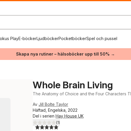
okus Play
E-böcker
Ljudböcker
Pocketböcker
Spel och pussel
Skapa nya rutiner – hälsoböcker upp till 50% →
Whole Brain Living
The Anatomy of Choice and the Four Characters Th
Av
Jill Bolte Taylor
Häftad, Engelska, 2022
Del i serien
Hay House UK
(
1
)
5,0
utav 5 stjärnor. Totalt antal röster: