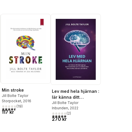
Min stroke
Lev med hela hjärnan :
Jill Bolte Taylor
lär känna ditt
Storpocket
, 2016
hjärngängs fyra
Jill Bolte Taylor
(
19
)
Inbunden
, 2022
4,6
utav 5 stjärnor. Totalt antal röster:
karaktärer och ta
117 kr
(
2
)
makten över dina
5,0
utav 5 stjärnor. Totalt antal röster:
270 kr
tankar, känslor och
ditt liv