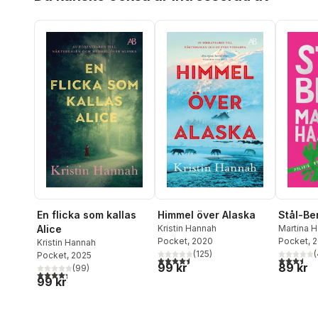
En flicka som kallas
Himmel över Alaska
Stål-Ber
Alice
Kristin Hannah
Martina 
Pocket
, 2020
Pocket
, 
Kristin Hannah
(
125
)
(
Pocket
, 2025
4,5
utav 5 stjärnor. Totalt antal röster:
3,5
utav 5 
99 kr
89 kr
(
99
)
4,3
utav 5 stjärnor. Totalt antal röster:
99 kr