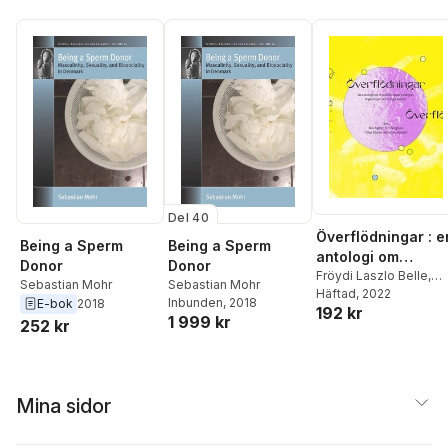
Del 40
Överflödningar : e
Being a Sperm
Being a Sperm
antologi om
Donor
Donor
reproduktionstek
Fröydi Laszlo Belle
,
Sebastian Mohr
Sebastian Mohr
Sebastian Mohr
Häftad
, 2022
,
logier, begärslinje
Inbunden
, 2018
E-bok
2018
192 kr
Katarina Bonnevier
,
och kroppsvätsko
1 999 kr
252 kr
Sam Hultin
,
Tomas
Hemstad
,
Arne Nilsso
Patrik Steorn
,
Timo
Menke
Mina sidor