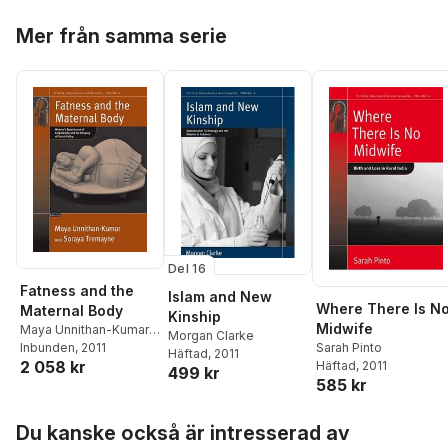
Sam Hultin
,
Tomas
Hoppa över listan
Hemstad
,
Arne Nilsson
,
Mer från samma serie
Patrik Steorn
,
Timo
Menke
Del 16
Fatness and the
Islam and New
Where There Is N
Maternal Body
Kinship
Midwife
Maya Unnithan-Kumar
,
Morgan Clarke
Soraya Tremayne
Inbunden
, 2011
Sarah Pinto
Häftad
, 2011
2 058 kr
Häftad
, 2011
499 kr
585 kr
Hoppa över listan
Du kanske också är intresserad av