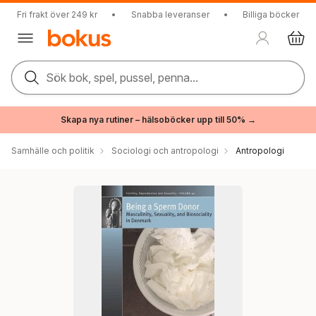
Fri frakt över 249 kr
•
Snabba leveranser
•
Billiga böcker
Sök bok, spel, pussel, penna...
Skapa nya rutiner – hälsoböcker upp till 50% →
Samhälle och politik
Sociologi och antropologi
Antropologi