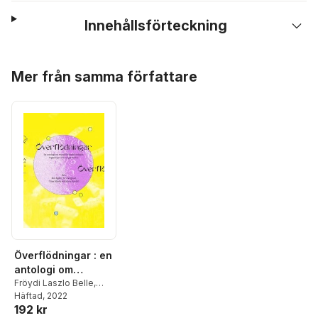
Innehållsförteckning
Hoppa över listan
Mer från samma författare
Överflödningar : en
antologi om
reproduktionstekno
Fröydi Laszlo Belle
,
Sebastian Mohr
Häftad
, 2022
,
logier, begärslinjer
192 kr
Katarina Bonnevier
,
och kroppsvätskor