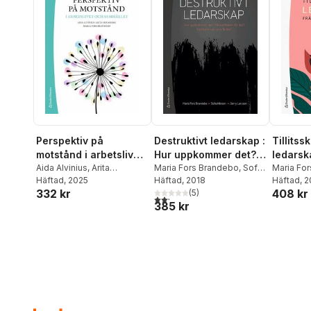
Perspektiv på
Destruktivt ledarskap :
Tillits
motstånd i arbetslivet
Hur uppkommer det?
ledarska
och samhället
Aida Alvinius
,
Arita
Vilka effekter får det?
Maria Fors Brandebo
,
Sofia
till prak
Maria Fo
Holmberg
Häftad
, 2025
,
Maria Fors
Nilsson
Häftad
, 2018
,
Gerry Larsson
Häftad
, 
Vad kan man göra åt
332 kr
408 kr
Brandebo
(
5
)
det?
2,2
utav 5 stjärnor. Totalt antal röster:
385 kr