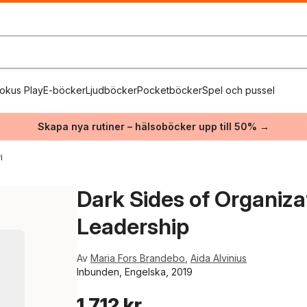
okus Play
E-böcker
Ljudböcker
Pocketböcker
Spel och pussel
Skapa nya rutiner – hälsoböcker upp till 50% →
i
Dark Sides of Organiza
Leadership
Av
Maria Fors Brandebo
,
Aida Alvinius
Inbunden, Engelska, 2019
1 712 kr