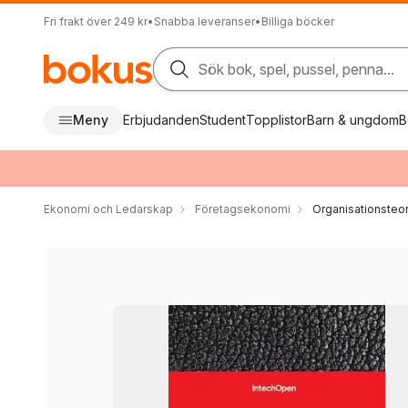
Fri frakt över 249 kr
•
Snabba leveranser
•
Billiga böcker
Sök bok, spel, pussel, penna...
Meny
Erbjudanden
Student
Topplistor
Barn & ungdom
B
Ekonomi och Ledarskap
Företagsekonomi
Organisationsteor