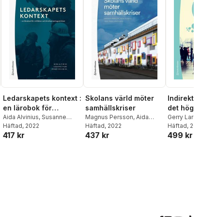
Ledarskapets kontext :
Skolans värld möter
Indirekt ledar
en lärobok för
samhällskriser
det högre
militärer och
Aida Alvinius
,
Susanne
Magnus Persson
,
Aida
ledarskapets 
Gerry Larsson
,
Ai
Hede
Häftad
,
Johan Helenius
, 2022
Alvinius
Häftad
, 2022
,
Frida Linehagen
Alvinius
Häftad
, 2020
,
Alicia O
krishanteringsaktörer
sidor
417 kr
437 kr
499 kr
al röster: