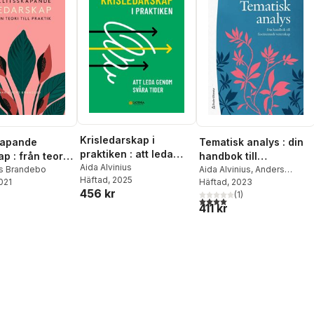
Krisledarskap i
skapande
Tematisk analys : din
praktiken : att leda
p : från teori
handbok till
genom svåra tider
Aida Alvinius
tik
rs Brandebo
fascinerande
Aida Alvinius
,
Anders
Häftad
, 2025
2021
Borglund
Häftad
, 2023
,
Gerry Larsson
vetenskap
456 kr
(
1
)
4,0
utav 5 stjärnor. Totalt ant
411 kr