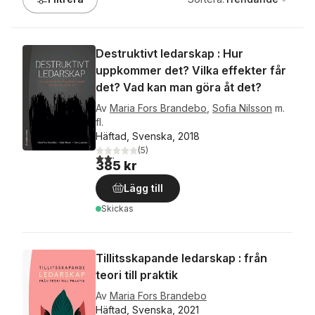
Destruktivt ledarskap : Hur
uppkommer det? Vilka effekter får
det? Vad kan man göra åt det?
Av
Maria Fors Brandebo
,
Sofia Nilsson
m.
fl.
Häftad, Svenska, 2018
(
5
)
2,2
utav 5 stjärnor. Totalt antal röster:
385 kr
Lägg till
Skickas
Tillitsskapande ledarskap : från
teori till praktik
Av
Maria Fors Brandebo
Häftad, Svenska, 2021