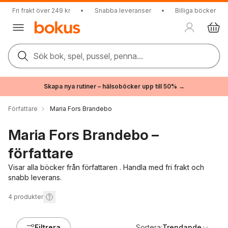
Fri frakt över 249 kr
•
Snabba leveranser
•
Billiga böcker
Sök bok, spel, pussel, penna...
Skapa nya rutiner – hälsoböcker upp till 50% →
Författare
Maria Fors Brandebo
Maria Fors Brandebo –
författare
Visar alla böcker från författaren . Handla med fri frakt och
snabb leverans.
4
produkter
Filtrera
Sortera:
Trendande