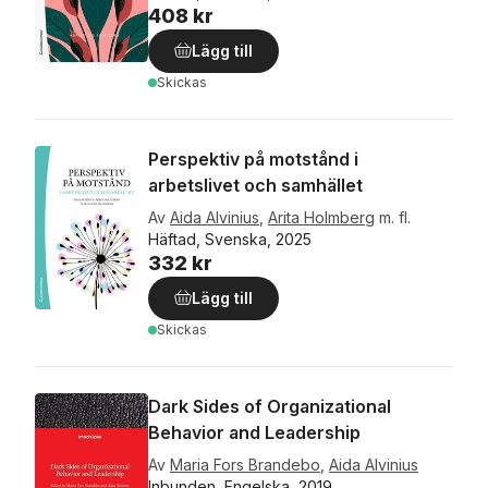
408 kr
Lägg till
Skickas
Perspektiv på motstånd i
arbetslivet och samhället
Av
Aida Alvinius
,
Arita Holmberg
m. fl.
Häftad, Svenska, 2025
332 kr
Lägg till
Skickas
Dark Sides of Organizational
Behavior and Leadership
Av
Maria Fors Brandebo
,
Aida Alvinius
Inbunden, Engelska, 2019