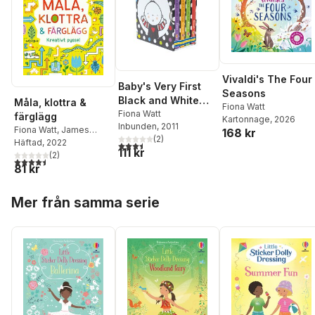
Vivaldi's The Four
Baby's Very First
Seasons
Black and White
Måla, klottra &
Fiona Watt
Little Library
Fiona Watt
färglägg
Kartonnage
, 2026
Inbunden
, 2011
Fiona Watt
,
James
168 kr
(
2
)
Maclaine
Häftad
, 2022
3,5
utav 5 stjärnor. Totalt antal röster:
111 kr
(
2
)
4,5
utav 5 stjärnor. Totalt antal röster:
81 kr
Hoppa över listan
Mer från samma serie