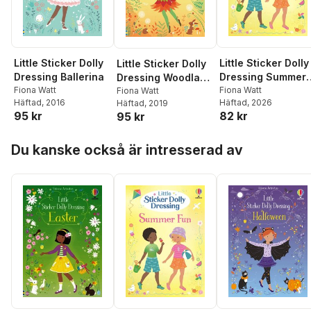
Little Sticker Dolly
Little Sticker Dolly
Little Sticker Dolly
Dressing Ballerina
Dressing Summer
Dressing Woodland
Fiona Watt
Fun
Fiona Watt
Fairy
Fiona Watt
Häftad
, 2016
Häftad
, 2026
Häftad
, 2019
95 kr
82 kr
95 kr
Hoppa över listan
Du kanske också är intresserad av