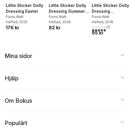
Little Sticker Dolly
Little Sticker Dolly
Little Sticker Dolly
Dressing Summer
Dressing
Dressing Easter
Fun
Fiona Watt
Halloween
Fiona Watt
Fiona Watt
Häftad
, 2026
Häftad
, 2018
Häftad
, 2025
82 kr
176 kr
(
1
)
5,0
utav 5 stjärnor. Tota
95 kr
Mina sidor
Hjälp
Om Bokus
Populärt