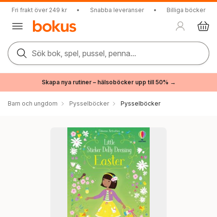
Fri frakt över 249 kr
•
Snabba leveranser
•
Billiga böcker
Sök bok, spel, pussel, penna...
Skapa nya rutiner – hälsoböcker upp till 50% →
Barn och ungdom
Pysselböcker
Pysselböcker