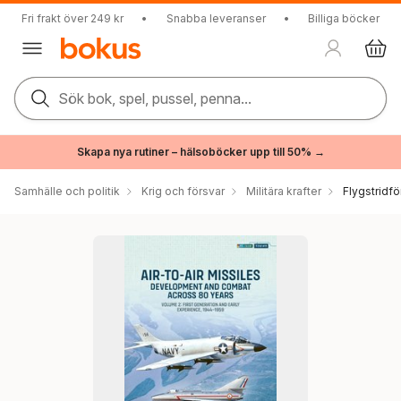
Fri frakt över 249 kr
•
Snabba leveranser
•
Billiga böcker
Sök bok, spel, pussel, penna...
Skapa nya rutiner – hälsoböcker upp till 50% →
Samhälle och politik
Krig och försvar
Militära krafter
Flygstridfö