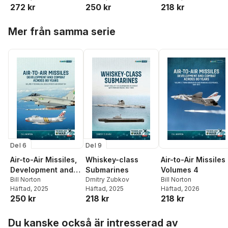
272 kr
250 kr
218 kr
Hoppa över listan
Mer från samma serie
Del 6
Del 9
Air-to-Air Missiles,
Whiskey-class
Air-to-Air Missiles
Development and
Submarines
Volumes 4
Combat Across 80
Bill Norton
Dmitry Zubkov
Bill Norton
Häftad
, 2025
Häftad
, 2025
Häftad
, 2026
Years Volume 1
250 kr
218 kr
218 kr
Hoppa över listan
Du kanske också är intresserad av