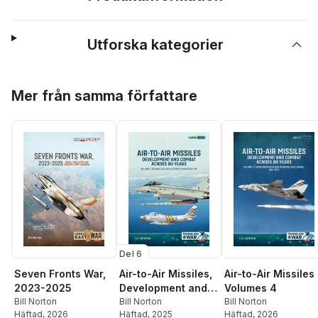
Utforska kategorier
Hoppa över listan
Mer från samma författare
Del 6
Seven Fronts War,
Air-to-Air Missiles,
Air-to-Air Missiles
2023-2025
Development and
Volumes 4
Bill Norton
Combat Across 80
Bill Norton
Bill Norton
Häftad
, 2026
Häftad
, 2025
Häftad
, 2026
Years Volume 1