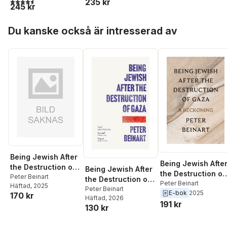
4,6
utav 5 stjärnor. Totalt antal röster:
235 kr
245 kr
Make America
Great Again
Hoppa över listan
Du kanske också är intresserad av
Being Jewish After
Being Jewish Afte
the Destruction of
Being Jewish After
the Destruction of
Gaza
Peter Beinart
the Destruction of
Gaza
Peter Beinart
Häftad
, 2025
Gaza
Peter Beinart
E-bok
2025
170 kr
Häftad
, 2026
191 kr
130 kr