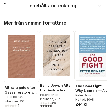
Innehållsförteckning
Hoppa över listan
Mer från samma författare
Being Jewish After
The Good Fight:
Att vara jude efter
the Destruction of
Why Liberals---A
Gazas förstörelse :
Gaza: A Reckoning
Peter Beinart
Only Liberals---
Peter Beinart
en vidräkning
Peter Beinart
Inbunden
, 2025
Häftad
, 2008
Can Win the War
Inbunden
, 2025
(
3
)
244 kr
on Terror and
5,0
utav 5 stjärnor. Totalt antal röster:
(
7
)