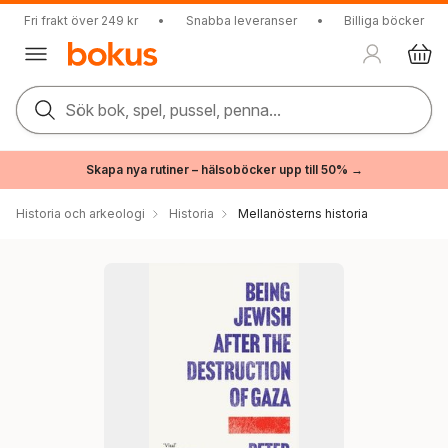
Fri frakt över 249 kr
•
Snabba leveranser
•
Billiga böcker
Sök bok, spel, pussel, penna...
Skapa nya rutiner – hälsoböcker upp till 50% →
Historia och arkeologi
Historia
Mellanösterns historia