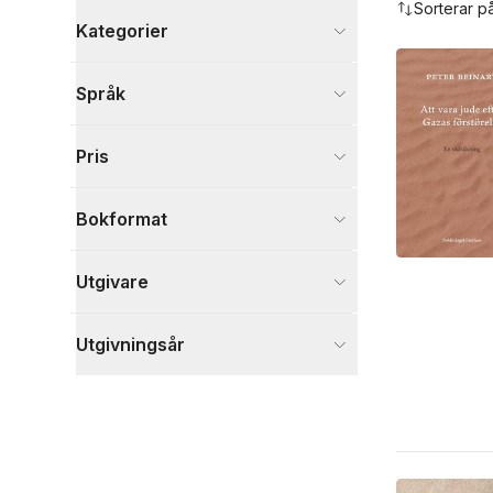
Sorterar p
Kategorier
Böcker
Språk
Historia och arkeologi
7
Filosofi och religion
4
Pris
Samhälle och politik
8
Visa fler
Bokformat
Visa fler
Utgivare
Utgivningsår