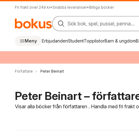
Fri frakt över 249 kr
•
Snabba leveranser
•
Billiga böcker
Sök bok, spel, pussel, penna...
Meny
Erbjudanden
Student
Topplistor
Barn & ungdom
B
Författare
Peter Beinart
Peter Beinart – författar
Visar alla böcker från författaren . Handla med fri frakt
Hoppa över filtreringsmeny