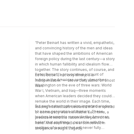
“Peter Beinart has written a vivid, empathetic,
and convincing history of the men and ideas
that have shaped the ambitions of American
foreign policy during the last century—a story
in which human fallibility and idealism flow
together. The story continues, of course, and
Peter Beinart''s provocative account of
so his book is not only timely; it is
hubris in the American century describes
indispensable.” — Steve Coll, author of Ghost
Washington on the eve of three wars: World
Wars
War I, Vietnam, and Iraq—three moments
when American leaders decided they could
remake the world in their image. Each time,
But each catastrophe also imparted wisdom
leading intellectuals declared that the spread
to a new generation of thinkers. These
of democracy was inevitable. Each time, a
leaders learned to reconcile the American
president held the nation in the palm of his
belief that anything is possible with the
hand. And each time, a war conceived in
realities of a world that will never fully
arrogance brought tragedy.
conform to this country''s will—and in their