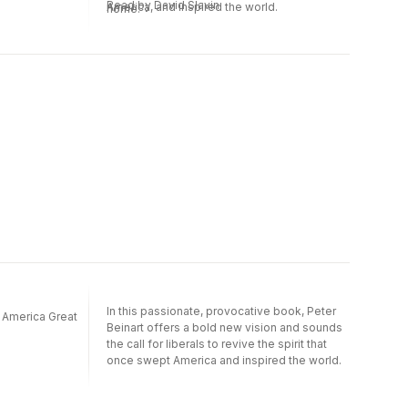
Read by David Slavin
America, and inspired the world.
home.
In this passionate, provocative book, Peter
 America Great
Beinart offers a bold new vision and sounds
the call for liberals to revive the spirit that
once swept America and inspired the world.