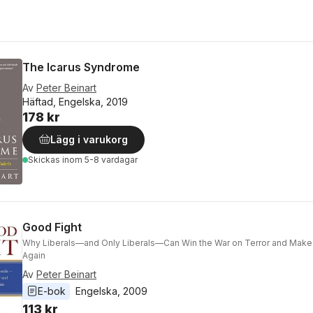
The Icarus Syndrome
Av
Peter Beinart
Häftad, Engelska, 2019
178 kr
Lägg i varukorg
Skickas
inom 5-8 vardagar
Good Fight
Why Liberals—and Only Liberals—Can Win the War on Terror and Make
Again
Av
Peter Beinart
E-bok
Engelska
, 
2009
113 kr