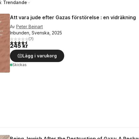
å:
Trendande
Att vara jude efter Gazas förstörelse : en vidräkning
Av
Peter Beinart
Inbunden, Svenska, 2025
(
7
)
4,6
utav 5 stjärnor. Totalt antal röster:
245 kr
Lägg i varukorg
Skickas
Being Jewish After the Destruction of Gaza: A Recko