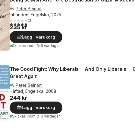
Av
Peter Beinart
Inbunden, Engelska, 2025
(
3
)
5,0
utav 5 stjärnor. Totalt antal röster:
235 kr
Lägg i varukorg
Skickas
inom 3-6 vardagar
The Good Fight: Why Liberals---And Only Liberals--
Great Again
Av
Peter Beinart
Häftad, Engelska, 2008
244 kr
Lägg i varukorg
Skickas
inom 3-6 vardagar