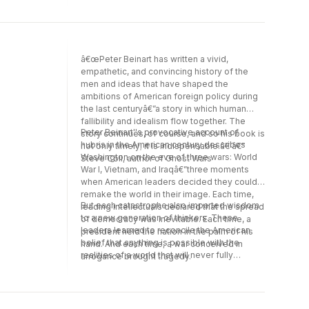
struggles lie the seeds of American renewal
today.
â€œPeter Beinart has written a vivid,
empathetic, and convincing history of the
men and ideas that have shaped the
ambitions of American foreign policy during
the last centuryâ€”a story in which human
fallibility and idealism flow together. The
Peter Beinart''s provocative account of
story continues, of course, and so his book is
hubris in the American century describes
not only timely; it is indispensable.â€ â€”
Washington on the eve of three wars: World
Steve Coll, author of Ghost Wars
War I, Vietnam, and Iraqâ€”three moments
when American leaders decided they could
remake the world in their image. Each time,
But each catastrophe also imparted wisdom
leading intellectuals declared that the spread
to a new generation of thinkers. These
of democracy was inevitable. Each time, a
leaders learned to reconcile the American
president held the nation in the palm of his
belief that anything is possible with the
hand. And each time, a war conceived in
realities of a world that will never fully
arrogance brought tragedy.
conform to this country''s willâ€”and in their
struggles lie the seeds of American renewal
today.