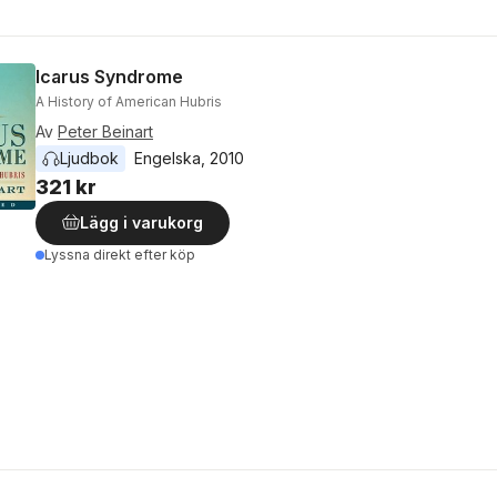
Icarus Syndrome
A History of American Hubris
Av
Peter Beinart
Ljudbok
Engelska
, 
2010
321 kr
Lägg i varukorg
Lyssna direkt efter köp