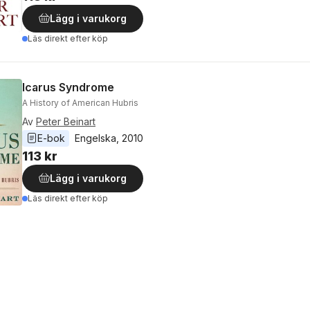
Lägg i varukorg
Läs direkt efter köp
Icarus Syndrome
A History of American Hubris
Av
Peter Beinart
E-bok
Engelska
, 
2010
113 kr
Lägg i varukorg
Läs direkt efter köp