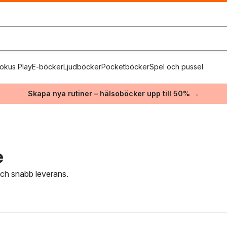
okus Play
E-böcker
Ljudböcker
Pocketböcker
Spel och pussel
Skapa nya rutiner – hälsoböcker upp till 50% →
e
 och snabb leverans.