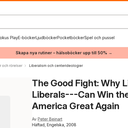
okus Play
E-böcker
Ljudböcker
Pocketböcker
Spel och pussel
Skapa nya rutiner – hälsoböcker upp till 50% →
r och rörelser
Liberalism och centerideologier
The Good Fight: Why L
Liberals---Can Win th
America Great Again
Av
Peter Beinart
Häftad, Engelska, 2008