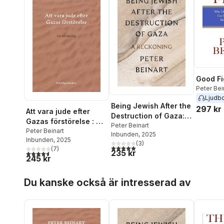
Good Fi
Peter Bei
Ljudb
Being Jewish After the
297 kr
Att vara jude efter
Destruction of Gaza: A
Gazas förstörelse : en
Reckoning
Peter Beinart
vidräkning
Peter Beinart
Inbunden
, 2025
Inbunden
, 2025
(
3
)
5,0
utav 5 stjärnor. Totalt antal röster:
(
7
)
235 kr
4,6
utav 5 stjärnor. Totalt antal röster:
245 kr
Hoppa över listan
Du kanske också är intresserad av