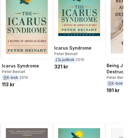
Icarus Syndrome
Peter Beinart
Ljudbok
2010
Being Jewish A
Icarus Syndrome
321 kr
Destruction o
Peter Beinart
Peter Beinart
E-bok
2010
E-bok
2025
113 kr
191 kr