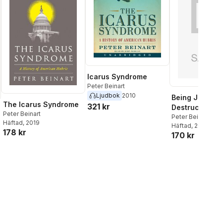
Icarus Syndrome
Peter Beinart
Ljudbok
2010
Being Jewish A
The Icarus Syndrome
321 kr
Destruction o
Peter Beinart
Peter Beinart
Häftad
, 2019
Häftad
, 2025
178 kr
170 kr