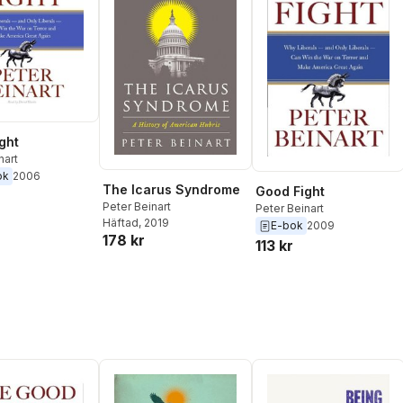
ght
nart
ok
2006
The Icarus Syndrome
Good Fight
Peter Beinart
Peter Beinart
Häftad
, 2019
E-bok
2009
178 kr
113 kr