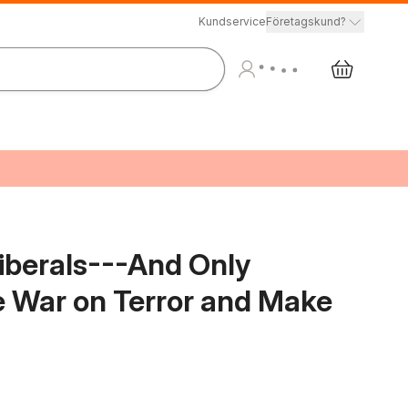
Kundservice
Företagskund?
iberals---And Only
e War on Terror and Make