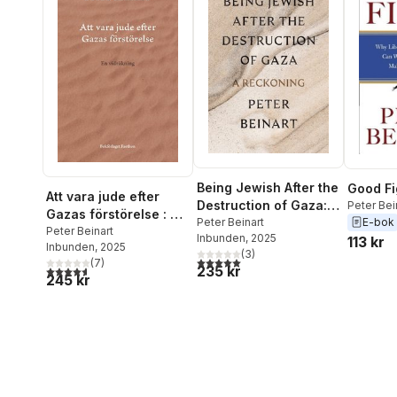
Being Jewish After the
Good Fi
Att vara jude efter
Destruction of Gaza: A
Peter Bei
Gazas förstörelse : en
E-bok
Reckoning
Peter Beinart
vidräkning
Peter Beinart
Inbunden
, 2025
113 kr
Inbunden
, 2025
(
3
)
5,0
utav 5 stjärnor. Totalt antal röster:
(
7
)
235 kr
4,6
utav 5 stjärnor. Totalt antal röster:
245 kr