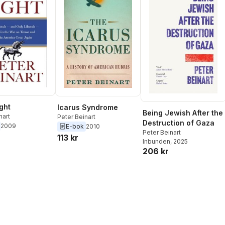
ght
Icarus Syndrome
Being Jewish After the
nart
Peter Beinart
Destruction of Gaza
2009
E-bok
2010
Peter Beinart
113 kr
Inbunden
, 2025
206 kr