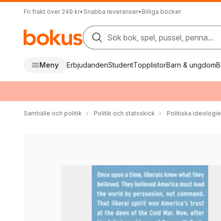
Fri frakt över 249 kr
•
Snabba leveranser
•
Billiga böcker
Sök bok, spel, pussel, penna...
Meny
Erbjudanden
Student
Topplistor
Barn & ungdom
B
Samhälle och politik
Politik och statsskick
Politiska ideologie