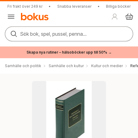
Fri frakt över 249 kr
•
Snabba leveranser
•
Billiga böcker
Sök bok, spel, pussel, penna...
Skapa nya rutiner – hälsoböcker upp till 50% →
Samhälle och politik
Samhälle och kultur
Kultur och medier
Ref