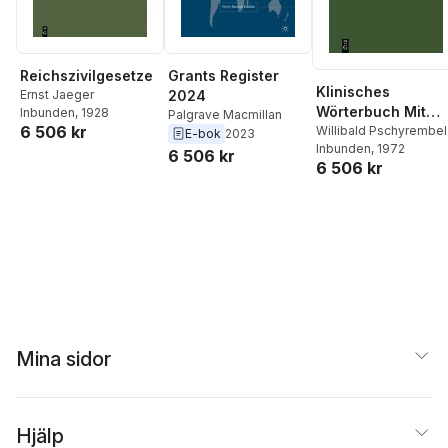
Reichszivilgesetze
Grants Register
Klinisches
Ernst Jaeger
2024
Wörterbuch Mit
Inbunden
, 1928
Palgrave Macmillan
6 506 kr
Klinischen
Willibald Pschyrembel
E-bok
2023
Inbunden
, 1972
Syndromen
6 506 kr
6 506 kr
Mina sidor
Hjälp