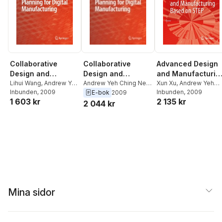
Collaborative
Collaborative
Advanced Design
Design and
Design and
and Manufacturin
Planning for Digital
Lihui Wang
,
Andrew Yeh
Planning for Digital
Andrew Yeh Ching Nee
,
Based on STEP
Xun Xu
,
Andrew Yeh
Ching Nee
Inbunden
, 2009
Lihui Wang
Ching Nee
Inbunden
, 2009
E-bok
2009
Manufacturing
Manufacturing
1 603 kr
2 135 kr
2 044 kr
Mina sidor