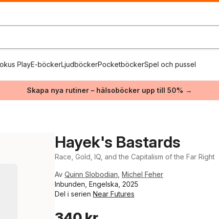
okus Play
E-böcker
Ljudböcker
Pocketböcker
Spel och pussel
Skapa nya rutiner – hälsoböcker upp till 50% →
Hayek's Bastards
Race, Gold, IQ, and the Capitalism of the Far Right
Av
Quinn Slobodian
,
Michel Feher
Inbunden, Engelska, 2025
Del i serien
Near Futures
340 kr