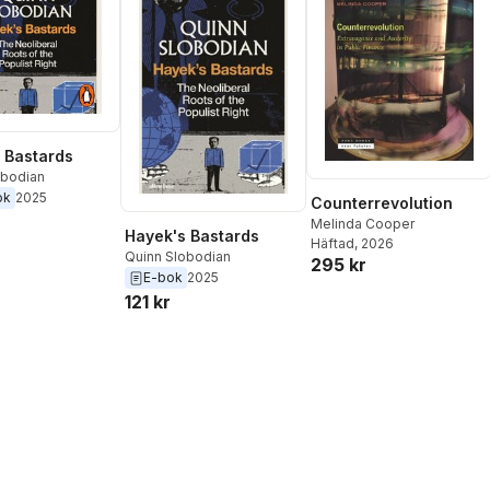
 Bastards
obodian
ok
2025
Counterrevolution
Melinda Cooper
Hayek's Bastards
Häftad
, 2026
Quinn Slobodian
295 kr
E-bok
2025
121 kr