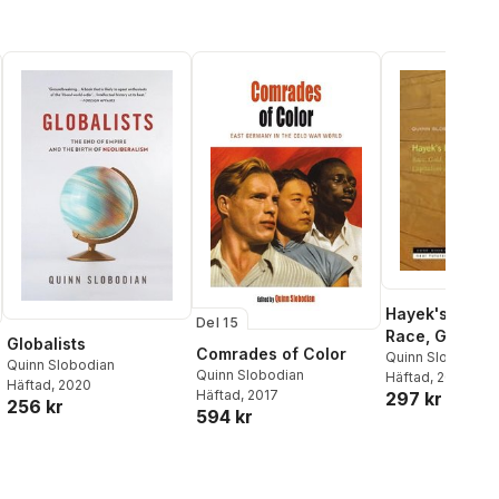
Hayek's Basta
Del 15
Race, Gold, Iq
Globalists
Comrades of Color
Capitalism of 
Quinn Slobodian
Quinn Slobodian
Quinn Slobodian
Häftad
, 2026
Right
Häftad
, 2020
Häftad
, 2017
297 kr
256 kr
594 kr