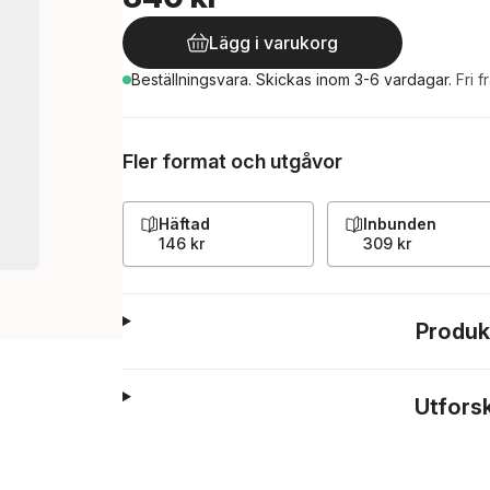
Lägg i varukorg
Beställningsvara.
Skickas
inom 3-6 vardagar
.
Fri f
Fler format och utgåvor
Häftad
Inbunden
146 kr
309 kr
Produk
Utfors