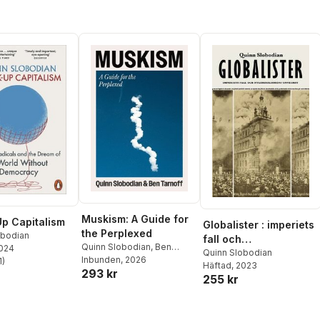
Muskism: A Guide for
p Capitalism
Globalister : imperiets
the Perplexed
obodian
fall och
Quinn Slobodian
,
Ben
2024
nyliberalismens
Quinn Slobodian
Tarnoff
Inbunden
, 2026
1
)
Häftad
, 2023
stjärnor. Totalt antal röster:
uppkomst
293 kr
255 kr