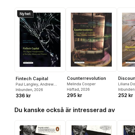
Nyhet
Counterrevolution
Discoun
Fintech Capital
Melinda Cooper
Liliana 
Paul Langley
,
Andrew
Häftad
, 2026
Inbunden
Leyshon
Inbunden
, 2026
295 kr
252 kr
336 kr
Hoppa över listan
Du kanske också är intresserad av