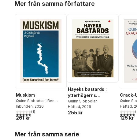
Mer från samma författare
Hayeks bastards :
Crack-U
Muskism
ytterhögerns
Quinn Sl
Quinn Slobodian
,
Ben
nyliberala ursprung
Quinn Slobodian
Häftad
, 
Tarnoff
Inbunden
, 2026
Häftad
, 2026
(
255 kr
(
1
)
5,0
utav 5 
5,0
utav 5 stjärnor. Totalt antal röster:
125 kr
261 kr
Hoppa över listan
Mer från samma serie