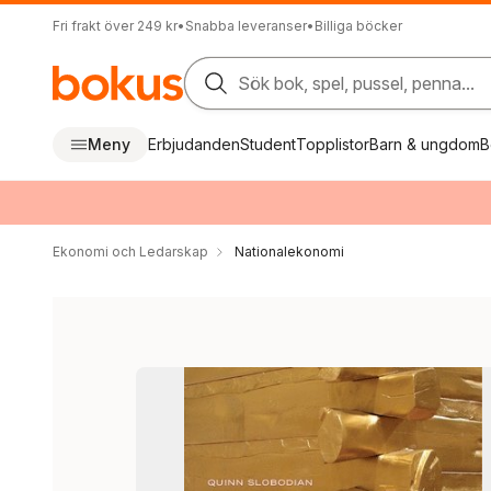
Fri frakt över 249 kr
•
Snabba leveranser
•
Billiga böcker
Sök bok, spel, pussel, penna...
Meny
Erbjudanden
Student
Topplistor
Barn & ungdom
B
Ekonomi och Ledarskap
Nationalekonomi