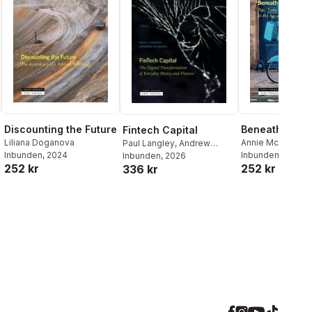
Discounting the Future
Beneath the 
Fintech Capital
Liliana Doganova
Annie McClanaha
Paul Langley
,
Andrew
Inbunden
, 2024
Inbunden
, 2026
Leyshon
Inbunden
, 2026
252 kr
252 kr
336 kr