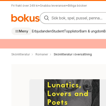
Fri frakt över 249 kr
•
Snabba leveranser
•
Billiga böcker
Sök bok, spel, pussel, penna...
Meny
Erbjudanden
Student
Topplistor
Barn & ungdom
B
Skönlitteratur
Romaner
Skönlitteratur i översättning