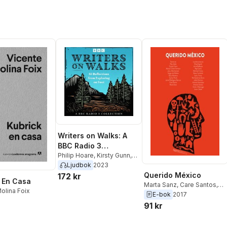
Writers on Walks: A
BBC Radio 3
Collection
Philip Hoare
,
Kirsty Gunn
,
Ian Samson
,
Nicola Barker
,
Ljudbok
2023
Erica Wagner
,
Scarlett
Querido México
172 kr
 En Casa
Thomas
,
Christopher
Marta Sanz
,
Care Santos
,
olina Foix
Hope
,
Sophie
Javier Rodriguez Marco
,
E-bok
2017
Coulombeau
,
Nat Segnit
,
Carlos Pardo
,
Rosa
91 kr
Nicholas Shakespeare
,
Montero
,
Sergio del
Owen Sheers
,
Ross Raisin
,
Molino
,
Jesus Marchamalo
,