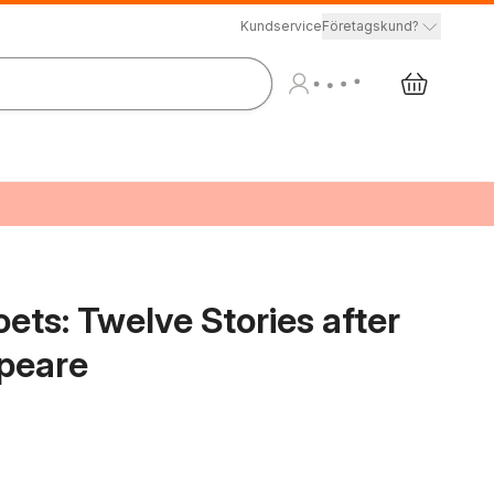
Kundservice
Företagskund?
ets: Twelve Stories after
peare