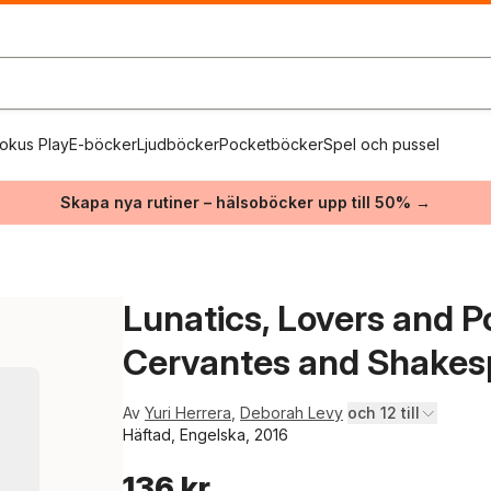
okus Play
E-böcker
Ljudböcker
Pocketböcker
Spel och pussel
Skapa nya rutiner – hälsoböcker upp till 50% →
Lunatics, Lovers and Po
Cervantes and Shakes
Av
Yuri Herrera
,
Deborah Levy
och 12 till
Häftad, Engelska, 2016
136 kr