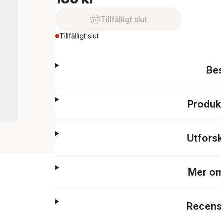
Tillfälligt slut
Tillfälligt slut
Be
Produk
Utfors
Mer om
Recens