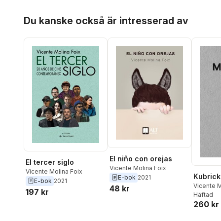
Hoppa över listan
Du kanske också är intresserad av
El niño con orejas
El tercer siglo
Vicente Molina Foix
Vicente Molina Foix
Kubrick
E-bok
2021
E-bok
2021
Vicente M
48 kr
197 kr
Häftad
260 kr