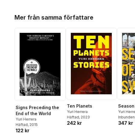
Hoppa över listan
Mer från samma författare
Ten Planets
Season
Signs Preceding the
Yuri Herrera
Yuri Herr
End of the World
Häftad
, 2023
Inbunden
Yuri Herrera
242 kr
347 kr
Häftad
, 2015
122 kr