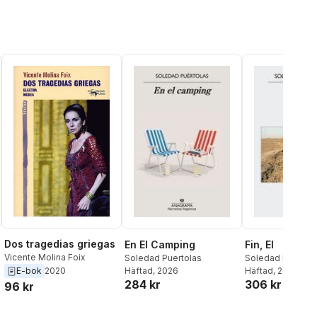
Dos tragedias griegas
En El Camping
Fin, El
Vicente Molina Foix
Soledad Puertolas
Soledad Puertol
Häftad
, 2026
Soledad Puaerto
Häftad
, 2015
E-bok
2020
284 kr
306 kr
96 kr