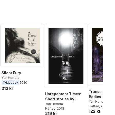
Silent Fury
Yuri Herrera
Ljudbok
2020
213 kr
Transmigratio
Unrepentant Times:
Bodies
Short stories by
Yuri Herrera
mexican authors
Yuri Herrera
Häftad
, 2016
Häftad
, 2018
122 kr
219 kr