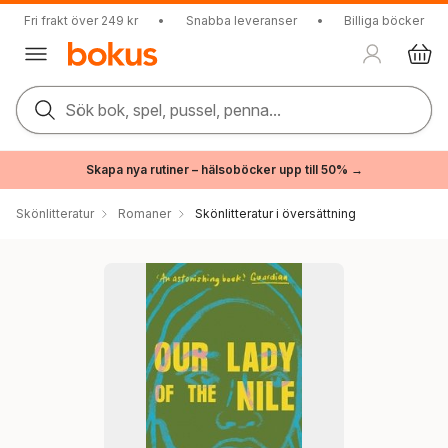
Fri frakt över 249 kr
•
Snabba leveranser
•
Billiga böcker
Sök bok, spel, pussel, penna...
Skapa nya rutiner – hälsoböcker upp till 50% →
Skönlitteratur
Romaner
Skönlitteratur i översättning