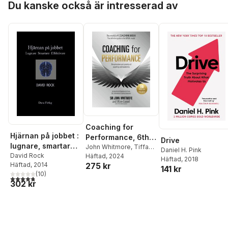
Du kanske också är intresserad av
Coaching for
Hjärnan på jobbet :
Performance, 6th
Drive
lugnare, smartare,
edition
John Whitmore
,
Tiffany
Daniel H. Pink
effektivare
David Rock
Gaskell
Häftad
, 2024
Häftad
, 2018
275 kr
Häftad
, 2014
141 kr
(
10
)
4,8
utav 5 stjärnor. Totalt antal röster:
302 kr