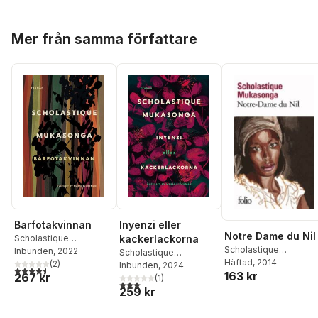
Hoppa över listan
Mer från samma författare
Barfotakvinnan
Inyenzi eller
Notre Dame du Nil
Scholastique
kackerlackorna
Scholastique
Mukasonga
Inbunden
, 2022
Scholastique
Mukasonga
Häftad
, 2014
(
2
)
Mukasonga
Inbunden
, 2024
4,5
utav 5 stjärnor. Totalt antal röster:
163 kr
267 kr
(
1
)
3,0
utav 5 stjärnor. Totalt antal röster:
259 kr
Hoppa över listan