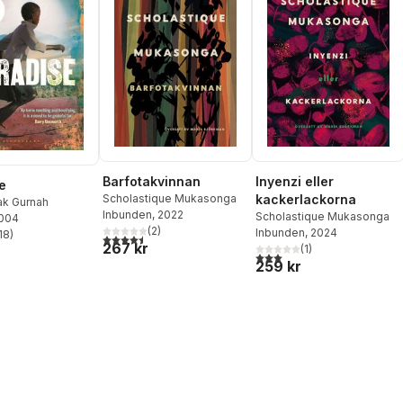
Barfotakvinnan
Inyenzi eller
e
Scholastique Mukasonga
kackerlackorna
ak Gurnah
Inbunden
, 2022
Scholastique Mukasonga
2004
(
2
)
Inbunden
, 2024
18
)
4,5
utav 5 stjärnor. Totalt antal röster:
stjärnor. Totalt antal röster:
267 kr
(
1
)
3,0
utav 5 stjärnor. Totalt ant
259 kr