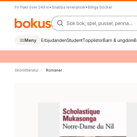
Fri frakt över 249 kr
•
Snabba leveranser
•
Billiga böcker
Sök bok, spel, pussel, penna...
Meny
Erbjudanden
Student
Topplistor
Barn & ungdom
B
Skönlitteratur
Romaner