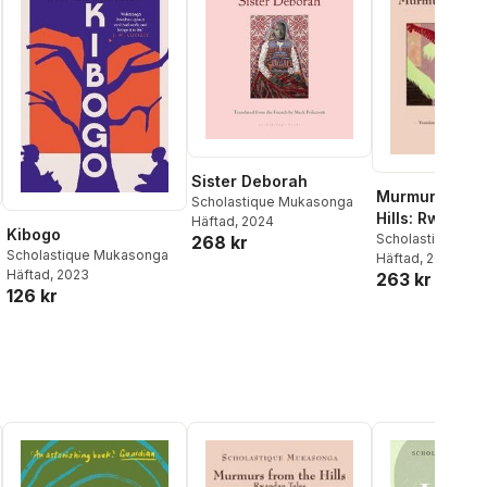
Sister Deborah
Murmurs from
Scholastique Mukasonga
Hills: Rwanda
Häftad
, 2024
Kibogo
Scholastique Mu
268 kr
Scholastique Mukasonga
Häftad
, 2026
Häftad
, 2023
263 kr
126 kr