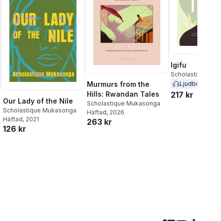
Igifu
Scholastique Mu
Murmurs from the
Ljudbok
2022
Hills: Rwandan Tales
217 kr
Our Lady of the Nile
Scholastique Mukasonga
Scholastique Mukasonga
Häftad
, 2026
Häftad
, 2021
263 kr
126 kr
al röster: