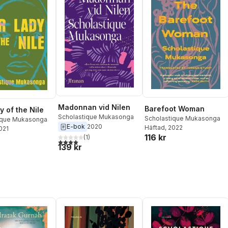
Madonnan vid Nilen
Barefoot Woman
y of the Nile
Scholastique Mukasonga
Scholastique Mukasonga
ique Mukasonga
E-bok
2020
Häftad
, 2022
2021
116 kr
(
1
)
4,0
utav 5 stjärnor. Totalt antal röster:
139 kr