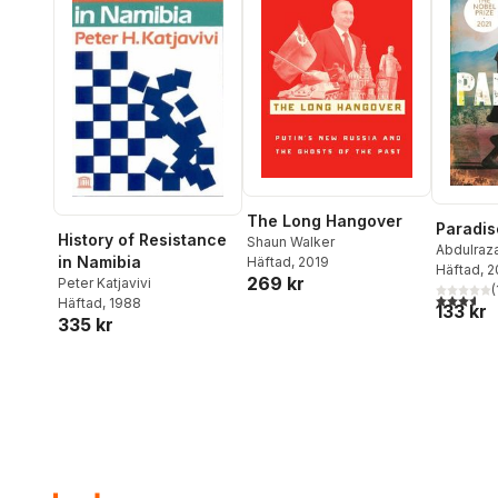
The Long Hangover
Paradis
History of Resistance
Shaun Walker
Abdulraz
in Namibia
Häftad
, 2019
Häftad
, 
269 kr
Peter Katjavivi
(
3,6
utav 5 
Häftad
, 1988
133 kr
335 kr