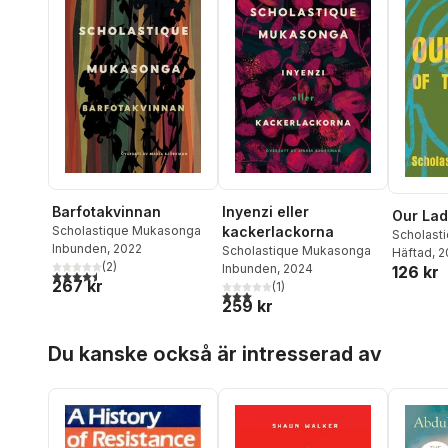
Barfotakvinnan
Inyenzi eller
Our Lad
Scholastique Mukasonga
kackerlackorna
Scholast
Inbunden
, 2022
Scholastique Mukasonga
Häftad
, 
(
2
)
Inbunden
, 2024
126 kr
4,5
utav 5 stjärnor. Totalt antal röster:
267 kr
(
1
)
3,0
utav 5 stjärnor. Totalt antal röster:
259 kr
Hoppa över listan
Du kanske också är intresserad av