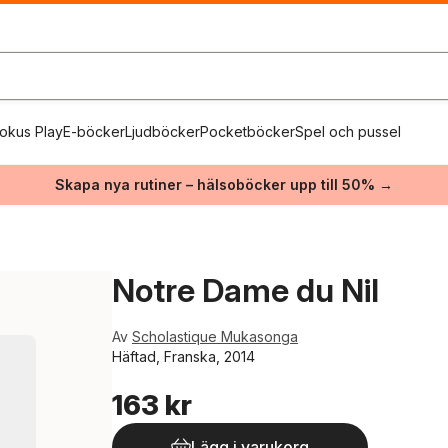
okus Play
E-böcker
Ljudböcker
Pocketböcker
Spel och pussel
Skapa nya rutiner – hälsoböcker upp till 50% →
Notre Dame du Nil
Av
Scholastique Mukasonga
Häftad, Franska, 2014
163 kr
Lägg i varukorg