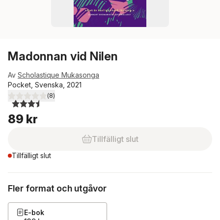
Madonnan vid Nilen
Av
Scholastique Mukasonga
Pocket, Svenska, 2021
(
8
)
3,5
utav 5 stjärnor. Totalt antal röster:
89 kr
Tillfälligt slut
Tillfälligt slut
Fler format och utgåvor
E-bok