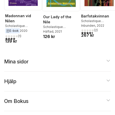
Madonnan vid
Barfotakvinnan
Our Lady of the
Nilen
Scholastique
Nile
Mukasonga
Inbunden
, 2022
Scholastique
Scholastique
(
2
)
Mukasonga
E-bok
2020
Mukasonga
Häftad
, 2021
4,5
utav 5 stjärnor. Tota
267 kr
126 kr
(
1
)
4,0
utav 5 stjärnor. Totalt antal röster:
139 kr
Mina sidor
Hjälp
Om Bokus