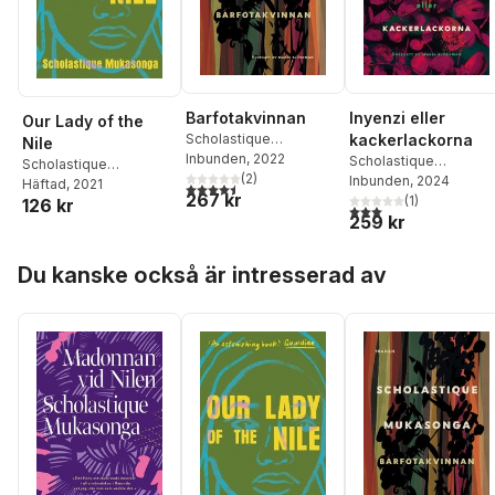
Barfotakvinnan
Inyenzi eller
Our Lady of the
Scholastique
kackerlackorna
Nile
Mukasonga
Inbunden
, 2022
Scholastique
Scholastique
(
2
)
Mukasonga
Inbunden
, 2024
Mukasonga
Häftad
, 2021
4,5
utav 5 stjärnor. Totalt antal röster:
267 kr
(
1
)
126 kr
3,0
utav 5 stjärnor. Tota
259 kr
Hoppa över listan
Du kanske också är intresserad av