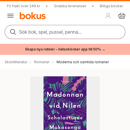
Fri frakt över 249 kr
•
Snabba leveranser
•
Billiga böcker
Sök bok, spel, pussel, penna...
Skapa nya rutiner – hälsoböcker upp till 50% →
Skönlitteratur
Romaner
Moderna och samtida romaner