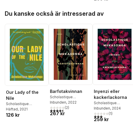
Hoppa över listan
Du kanske också är intresserad av
Barfotakvinnan
Inyenzi eller
Our Lady of the
Scholastique
kackerlackorna
Nile
Mukasonga
Inbunden
, 2022
Scholastique
Scholastique
(
2
)
Mukasonga
Inbunden
, 2024
Mukasonga
Häftad
, 2021
4,5
utav 5 stjärnor. Totalt antal röster:
267 kr
(
1
)
126 kr
3,0
utav 5 stjärnor. Tota
259 kr