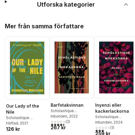
Utforska kategorier
Hoppa över listan
Mer från samma författare
Barfotakvinnan
Inyenzi eller
Our Lady of the
Scholastique
kackerlackorna
Nile
Mukasonga
Inbunden
, 2022
Scholastique
Scholastique
(
2
)
Mukasonga
Inbunden
, 2024
Mukasonga
Häftad
, 2021
4,5
utav 5 stjärnor. Totalt antal röster:
267 kr
(
1
)
126 kr
3,0
utav 5 stjärnor. Tota
259 kr