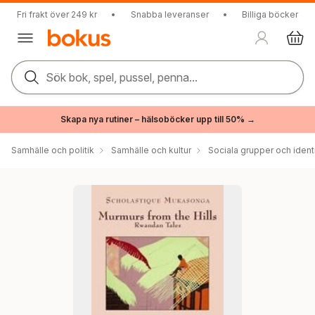
Fri frakt över 249 kr
•
Snabba leveranser
•
Billiga böcker
Sök bok, spel, pussel, penna...
Skapa nya rutiner – hälsoböcker upp till 50% →
Samhälle och politik
Samhälle och kultur
Sociala grupper och ident