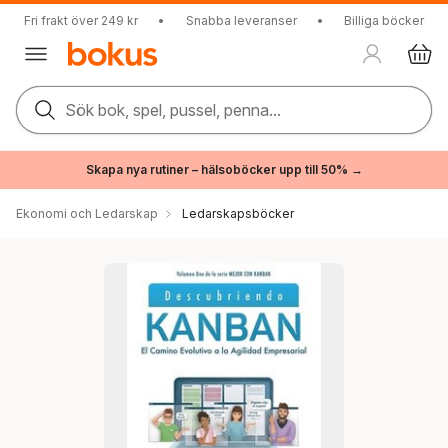
Fri frakt över 249 kr
•
Snabba leveranser
•
Billiga böcker
Sök bok, spel, pussel, penna...
Skapa nya rutiner – hälsoböcker upp till 50% →
Ekonomi och Ledarskap
Ledarskapsböcker