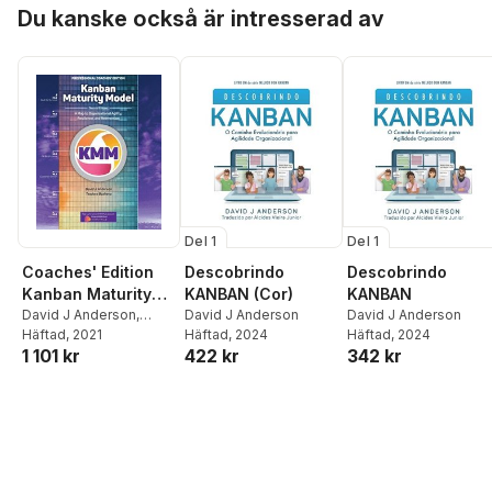
Hoppa över listan
Du kanske också är intresserad av
Del 1
Del 1
Coaches' Edition
Descobrindo
Descobrindo
Kanban Maturity
KANBAN (Cor)
KANBAN
Model
David J Anderson
,
David J Anderson
David J Anderson
Teodora Bozheva
Häftad
, 2021
Häftad
, 2024
Häftad
, 2024
1 101 kr
422 kr
342 kr