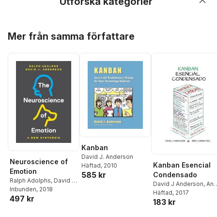
Utforska kategorier
Hoppa över listan
Mer från samma författare
Kanban
David J. Anderson
Neuroscience of
Kanban Esencial
Häftad
, 2010
Emotion
585 kr
Condensado
Ralph Adolphs
,
David J.
David J Anderson
,
An
Anderson
Inbunden
, 2018
Carmichael
Häftad
, 2017
497 kr
183 kr