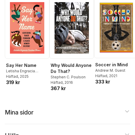
Soccer in Mind
Say Her Name
Why Would Anyone
Andrew M. Guest
Letisha Engracia
Do That?
Häftad
, 2021
Cardoso Brown
Häftad
, 2025
Stephen C. Poulson
333 kr
319 kr
Häftad
, 2016
367 kr
Mina sidor