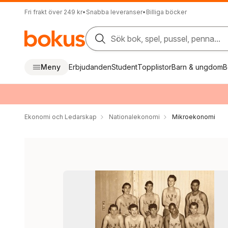
Fri frakt över 249 kr
•
Snabba leveranser
•
Billiga böcker
Sök bok, spel, pussel, penna...
Meny
Erbjudanden
Student
Topplistor
Barn & ungdom
B
Ekonomi och Ledarskap
Nationalekonomi
Mikroekonomi