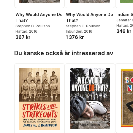
Why Would Anyone Do
Why Would Anyone Do
Indian 
That?
That?
Jennifer 
Häftad
, 
Stephen C. Poulson
Stephen C. Poulson
346 kr
Häftad
, 2016
Inbunden
, 2016
367 kr
1 376 kr
Hoppa över listan
Du kanske också är intresserad av