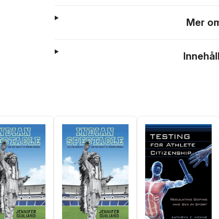
Mer om
Innehål