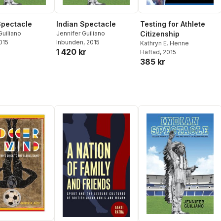
Spectacle
Indian Spectacle
Testing for Athlete
Guiliano
Jennifer Guiliano
Citizenship
2015
Inbunden
, 2015
Kathryn E. Henne
1 420 kr
Häftad
, 2015
385 kr