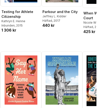
Testing for Athlete
Parkour and the City
When Women R
Citizenship
Jeffrey L. Kidder
Court
Häftad
, 2017
Kathryn E. Henne
Nicole Willms
440 kr
Inbunden
, 2015
Häftad
, 2017
1 306 kr
425 kr