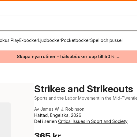
okus Play
E-böcker
Ljudböcker
Pocketböcker
Spel och pussel
Skapa nya rutiner – hälsoböcker upp till 50% →
Strikes and Strikeouts
Sports and the Labor Movement in the Mid-Twentie
Av
James W. J. Robinson
Häftad, Engelska, 2026
Del i serien
Critical Issues in Sport and Society
365 kr