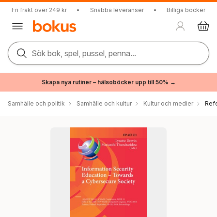
Fri frakt över 249 kr
•
Snabba leveranser
•
Billiga böcker
Sök bok, spel, pussel, penna...
Skapa nya rutiner – hälsoböcker upp till 50% →
Samhälle och politik
Samhälle och kultur
Kultur och medier
Ref