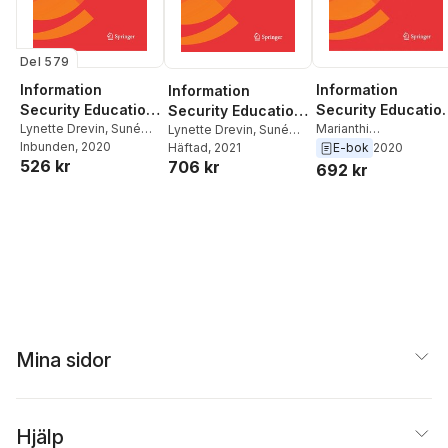
Del 579
Information
Information
Information
Security Education.
Security Education
Security Education.
Information
Lynette Drevin
,
Suné
Information
Marianthi
Information
Lynette Drevin
,
Suné
Von Solms
Inbunden
, 2020
,
Marianthi
Theocharidou
,
Sune
Von Solms
Häftad
, 2021
,
Marianthi
E-bok
2020
Security in Action
Security in Action
Security in Action
526 kr
Theocharidou
706 kr
Von Solms
,
Lynette
Theocharidou
692 kr
Drevin
Mina sidor
Hjälp