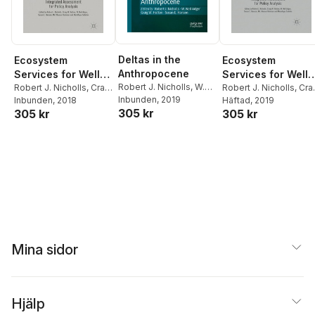
Deltas in the
Ecosystem
Ecosystem
Anthropocene
Services for Well-
Services for Well-
Robert J. Nicholls
,
W.
Being in Deltas
Robert J. Nicholls
,
Craig
Being in Deltas
Robert J. Nicholls
,
Cra
Neil Adger
Inbunden
, 2019
,
Craig W.
W. Hutton
Inbunden
, 2018
,
W. Neil
W. Hutton
Häftad
, 2019
,
W. Neil
305 kr
305 kr
305 kr
Hutton
,
Susan E.
Adger
,
Susan E.
Adger
,
Susan E.
Hanson
Hanson
,
Md. Munsur
Hanson
,
Md. Munsur
Rahman
,
Mashfiqus
Rahman
,
Mashfiqus
Salehin
Salehin
Mina sidor
Hjälp