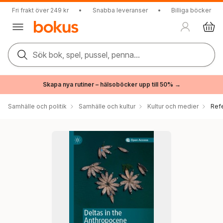
Fri frakt över 249 kr
•
Snabba leveranser
•
Billiga böcker
Sök bok, spel, pussel, penna...
Skapa nya rutiner – hälsoböcker upp till 50% →
Samhälle och politik
Samhälle och kultur
Kultur och medier
Ref