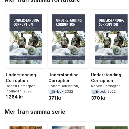
Understanding
Understanding
Understanding
Corruption
Corruption
Corruption
Robert Barrington
,
Robert Barrington
,
Robert Barrington
,
Elizabeth David-Barrett
Inbunden
, 2022
,
Elizabeth David-Barrett
,
Elizabeth David-Barret
E-bok
2022
E-bok
2022
1 264 kr
Sam Power
,
Dan Hough
Sam Power
,
Dan Hough
Sam Power
,
Dan Houg
371 kr
370 kr
Hoppa över listan
Mer från samma serie