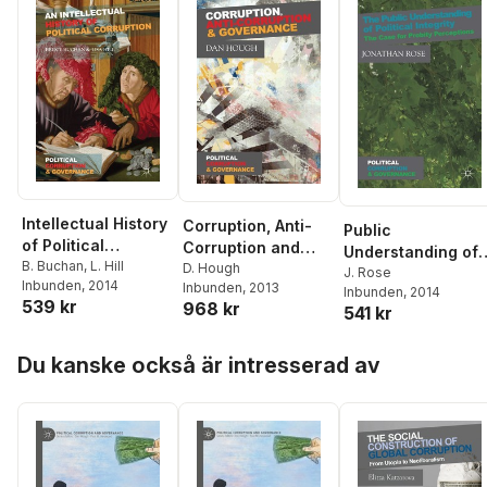
Intellectual History
Corruption, Anti-
Public
of Political
Corruption and
Understanding of
Corruption
B. Buchan
,
L. Hill
Governance
D. Hough
Political Integrity
J. Rose
Inbunden
, 2014
Inbunden
, 2013
Inbunden
, 2014
539 kr
968 kr
541 kr
Hoppa över listan
Du kanske också är intresserad av