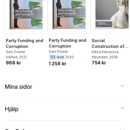
Party Funding and
Social
Party Funding and
Corruption
Construction of
Corruption
Sam Power
Global Corruption
Elitza Katzarova
Sam Power
E-bok
2020
Inbunden
, 2018
Häftad
, 2021
754 kr
968 kr
1 258 kr
Mina sidor
Hjälp