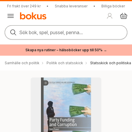
Fri frakt över 249 kr
•
Snabba leveranser
•
Billiga böcker
Sök bok, spel, pussel, penna...
Skapa nya rutiner – hälsoböcker upp till 50% →
Samhälle och politik
Politik och statsskick
Statsskick och politisk