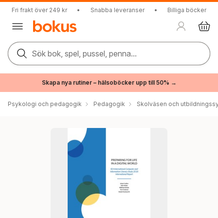
Fri frakt över 249 kr
•
Snabba leveranser
•
Billiga böcker
Sök bok, spel, pussel, penna...
Skapa nya rutiner – hälsoböcker upp till 50% →
Psykologi och pedagogik
Pedagogik
Skolväsen och utbildningss