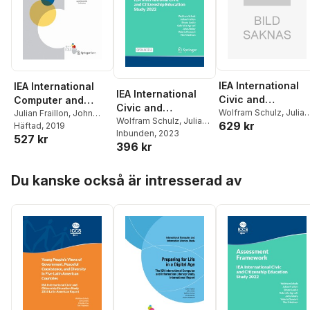
IEA International
IEA International
IEA International
Civic and
Computer and
Civic and
Citizenship
Wolfram Schulz
,
Julian
Information
Julian Fraillon
,
John
Citizenship
Wolfram Schulz
,
Julian
629 kr
Fraillon
Ainley
Häftad
,
, 2019
Wolfram Schulz
,
Education Study
Literacy Study
Fraillon
Inbunden
,
Bruno Losito
, 2023
,
Education Study
527 kr
Daniel Duckworth
,
Tim
2022 Assessment
2018 Assessment
396 kr
Gabriella Agrusti
,
John
2022 Assessment
Friedman
Framework
Framework
Ainley
,
Valeria Damiani
,
Framework
Hoppa över listan
Tim Friedman
Du kanske också är intresserad av