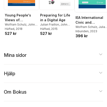
Young People's
Preparing for Life
IEA International
Views of
in a Digital Age
Civic and
Government,
Wolfram Schulz
,
John
Julian Fraillon
,
John
Citizenship
Wolfram Schulz
,
Julian
Ainley
Häftad
,
, 2018
Cristián Cox
,
Ainley
Häftad
,
, 2015
Wolfram Schulz
,
Peaceful
Fraillon
Inbunden
,
Bruno Losito
, 2023
,
Education Study
527 kr
527 kr
Tim Friedman
Tim Friedman
,
Eveline
Coexistence, and
396 kr
Gabriella Agrusti
,
John
2022 Assessment
Gebhardt
,
Julian
Diversity in Five
Ainley
,
Valeria Damiani
Framework
Fraillon
,
John Ainley
Latin American
Tim Friedman
Countries
Mina sidor
Hjälp
Om Bokus