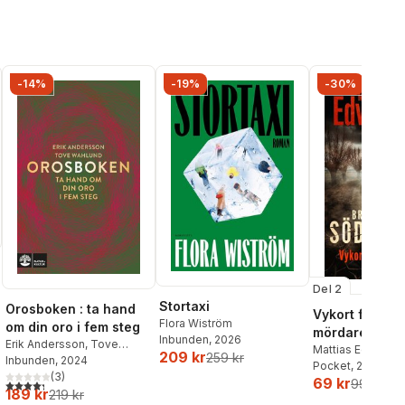
-14%
-19%
-30%
Del 2
Stortaxi
Orosboken : ta hand
Vykort från en
Flora Wiström
om din oro i fem steg
mördare
Inbunden
, 2026
Erik Andersson
,
Tove
Mattias Edvards
209 kr
259 kr
Wahlund
Inbunden
, 2024
Pocket
, 2026
(
3
)
69 kr
99 kr
4,3
utav 5 stjärnor. Totalt antal röster:
189 kr
219 kr