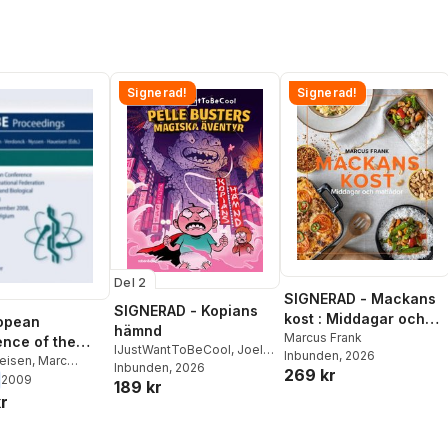
Signerad!
Signerad!
Del 2
SIGNERAD - Mackans
SIGNERAD - Kopians
kost : Middagar och
opean
hämnd
matlådor
Marcus Frank
nce of the
IJustWantToBeCool
,
Joel
Inbunden
, 2026
ional
eisen
,
Marc
Adolphson
Inbunden
, 2026
,
Emil Ejdemo
269 kr
Pascal Verdonck
,
2009
ion for
189 kr
Beer
,
Victor Beer
er Sloten
r
 and Biological
ring 23 - 27
er 2008,