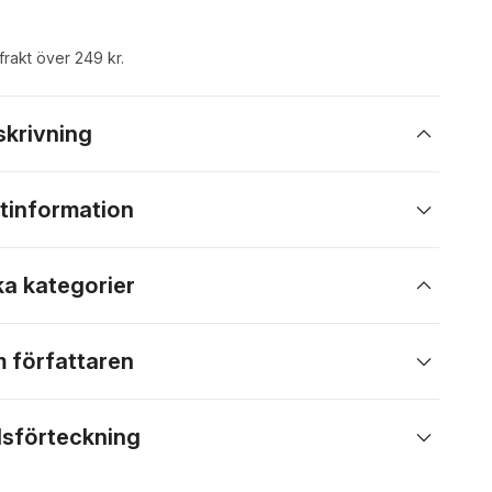
 frakt över 249 kr.
skrivning
tinformation
ka kategorier
 författaren
lsförteckning