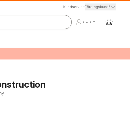
Kundservice
Företagskund?
nstruction
hy