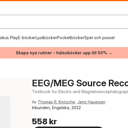
okus Play
E-böcker
Ljudböcker
Pocketböcker
Spel och pussel
Skapa nya rutiner – hälsoböcker upp till 50% →
EEG/MEG Source Reco
Textbook for Electro-and Magnetoencephalograp
Av
Thomas R. Knösche
,
Jens Haueisen
Inbunden, Engelska, 2022
558 kr