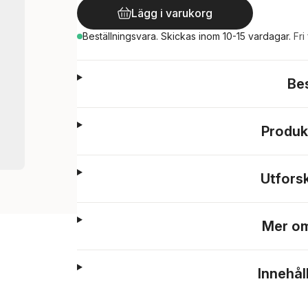
Lägg i varukorg
Beställningsvara.
Skickas
inom 10-15 vardagar
.
Fri
Be
Produk
Utfors
Mer om
Innehål