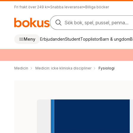
Fri frakt över 249 kr
•
Snabba leveranser
•
Billiga böcker
Sök bok, spel, pussel, penna...
Meny
Erbjudanden
Student
Topplistor
Barn & ungdom
B
Medicin
Medicin: icke kliniska discipliner
Fysiologi