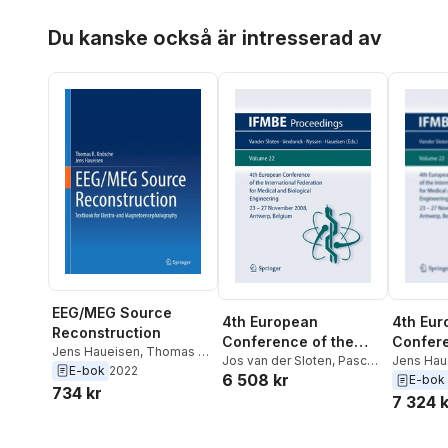
Hoppa över listan
Du kanske också är intresserad av
EEG/MEG Source
4th European
4th Eur
Reconstruction
Conference of the
Confere
Jens Haueisen
,
Thomas R.
International
Jos van der Sloten
,
Pascal
Internat
Jens Hau
Knosche
E-bok
2022
6 508 kr
Verdonck
,
Marc Nyssen
,
Nyssen
,
E-bok
Federation for
Federat
734 kr
Jens Haueisen
Jos van d
7 324 k
Medical and Biological
Medical
Engineering 23 - 27
Enginee
November 2008,
Novemb