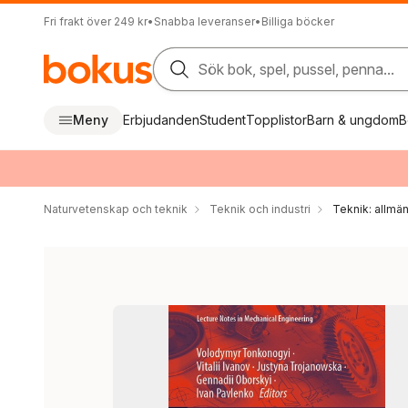
Fri frakt över 249 kr
•
Snabba leveranser
•
Billiga böcker
Sök bok, spel, pussel, penna...
Meny
Erbjudanden
Student
Topplistor
Barn & ungdom
B
Naturvetenskap och teknik
Teknik och industri
Teknik: allmän