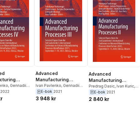
ed
Advanced
Advanced
cturing
Manufacturing
Manufacturing
es IV
lenko
,
Gennadii
Processes III
Ivan Pavlenko
,
Gennadii
Processes II
Predrag Dasic
,
Ivan Kuric
,
,
Justyna
Oborskyi
,
Justyna
2022
E-bok
2021
Milan Edl
,
Ivan Pavlenko
,
E-bok
2021
ska
,
Vitalii Ivanov
,
Trojanowska
,
Vitalii Ivanov
,
Anatolii Grabchenko
,
kr
3 948 kr
2 840 kr
r Tonkonogyi
Volodymyr Tonkonogyi
Gennadii Oborskyi
,
Justyna
Trojanowska
,
Vitalii Ivanov
,
Volodymyr Tonkonogyi