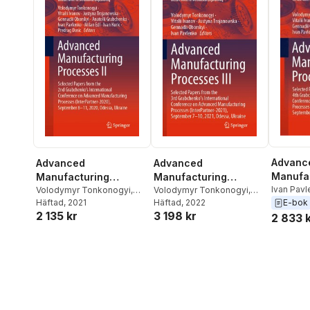
Advanc
Advanced
Advanced
Manufa
Manufacturing
Manufacturing
Process
Ivan Pav
Processes II
Volodymyr Tonkonogyi
,
Processes III
Volodymyr Tonkonogyi
,
Oborskyi
Vitalii Ivanov
Häftad
, 2021
,
Justyna
Vitalii Ivanov
Häftad
, 2022
,
Justyna
E-bok
2 135 kr
3 198 kr
Trojanow
Trojanowska
,
Gennadii
Trojanowska
,
Gennadii
2 833 
Volodymy
Oborskyi
,
Anatolii
Oborskyi
,
Ivan Pavlenko
Grabchenko
,
Ivan
Pavlenko
,
Milan Edl
,
Ivan
Kuric
,
Predrag Dasic