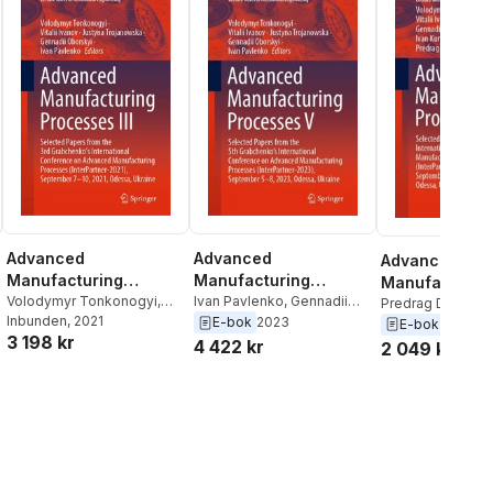
Advanced
Advanced
Advanced
Manufacturing
Manufacturing
Manufacturin
Processes III
Volodymyr Tonkonogyi
,
Processes V
Ivan Pavlenko
,
Gennadii
Processes
Predrag Dasic
,
Iv
Vitalii Ivanov
Inbunden
, 2021
,
Justyna
Oborskyi
,
Justyna
E-bok
2023
Pavlenko
,
Ivan Ku
E-bok
2020
3 198 kr
Trojanowska
,
Gennadii
Trojanowska
,
Vitalii Ivanov
,
Edl
,
Gennadii Obo
4 422 kr
2 049 kr
Oborskyi
,
Ivan Pavlenko
Volodymyr Tonkonogyi
Justyna Trojano
Ivanov
,
Volodymy
Tonkonogyi