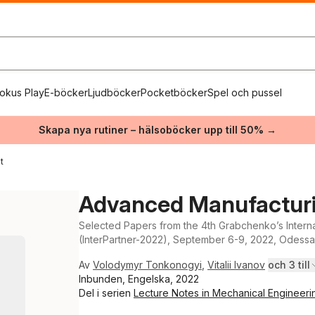
okus Play
E-böcker
Ljudböcker
Pocketböcker
Spel och pussel
Skapa nya rutiner – hälsoböcker upp till 50% →
t
Advanced Manufacturi
Selected Papers from the 4th Grabchenko’s Inter
(InterPartner-2022), September 6-9, 2022, Odessa
Av
Volodymyr Tonkonogyi
,
Vitalii Ivanov
och 3 till
Inbunden, Engelska, 2022
Del i serien
Lecture Notes in Mechanical Engineeri