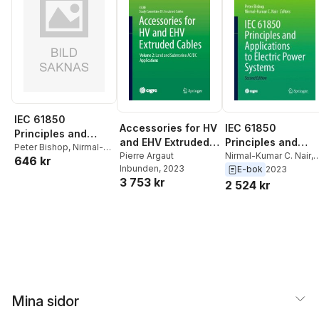
IEC 61850
Accessories for HV
IEC 61850
Principles and
and EHV Extruded
Principles and
Applications to
Peter Bishop
,
Nirmal-
Cables
Pierre Argaut
Applications to
Nirmal-Kumar C. Nair
,
646 kr
Kumar C. Nair
Electric Power
Inbunden
, 2023
Peter Bishop
E-bok
2023
Electric Power
Systems
3 753 kr
2 524 kr
Systems
Mina sidor