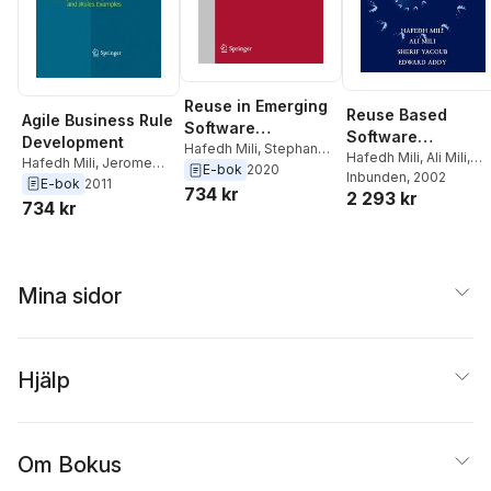
Reuse in Emerging
Reuse Based
Agile Business Rule
Software
Software
Development
Engineering
Hafedh Mili
,
Stephane
Engineering
Hafedh Mili
,
Ali Mili
,
Hafedh Mili
,
Jerome
Ducasse
,
Sihem Ben
E-bok
2020
Practices
Sherif Yacoub
Inbunden
, 2002
,
Edward
Boyer
E-bok
2011
Sassi
734 kr
2 293 kr
Addy
734 kr
Mina sidor
Hjälp
Om Bokus