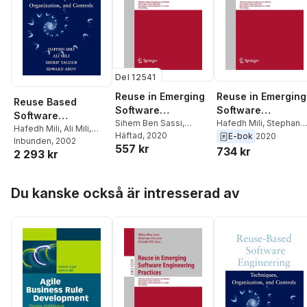
Del 12541
Reuse in Emerging
Reuse in Emerging
Reuse Based
Software
Software
Software
Engineering
Sihem Ben Sassi
,
Engineering
Hafedh Mili
,
Stephane
Engineering
Hafedh Mili
,
Ali Mili
,
Stéphane Ducasse
Häftad
, 2020
,
Ducasse
,
Sihem Ben
E-bok
2020
Practices
Practices
Sherif Yacoub
Inbunden
, 2002
,
Edward
557 kr
Hafedh Mili
Sassi
734 kr
2 293 kr
Addy
Hoppa över listan
Du kanske också är intresserad av