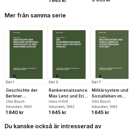
1 645 kr
Brandenburg
Hoppa över listan
Mer från samma serie
Del 1
Del 3
Del 7
Geschichte der
Rankerenaissance.
Militärsystem und
Berliner
Max Lenz und Erich
Sozialleben im
Kommunalwirtschaf
Otto Büsch
Marcks
Hans H Krill
Alten Preußen
Otto Büsch
Inbunden
, 1960
Inbunden
, 1962
Inbunden
, 1962
t in der Weimarer
1713-1807
1 640 kr
1 645 kr
1 645 kr
Epoche
Hoppa över listan
Du kanske också är intresserad av