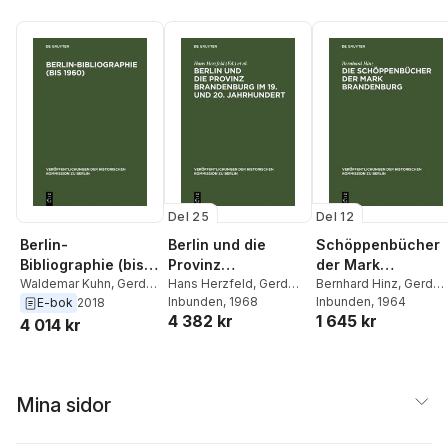
Del 25
Del 12
Berlin-
Berlin und die
Schöppenbücher
Bibliographie (bis
Provinz
der Mark
1960)
Waldemar Kuhn
,
Gerd
Brandenburg im 19.
Hans Herzfeld
,
Gerd
Brandenburg
Bernhard Hinz
,
Gerd
Heinrich
,
Hans Zopf
Heinrich
Inbunden
, 1968
Heinrich
Inbunden
, 1964
E-bok
2018
und 20.
4 382 kr
1 645 kr
4 014 kr
Jahrhundert
Mina sidor