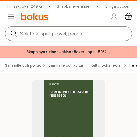
Fri frakt över 249 kr
•
Snabba leveranser
•
Billiga böcker
Sök bok, spel, pussel, penna...
Skapa nya rutiner – hälsoböcker upp till 50% →
Samhälle och politik
Samhälle och kultur
Kultur och medier
Ref