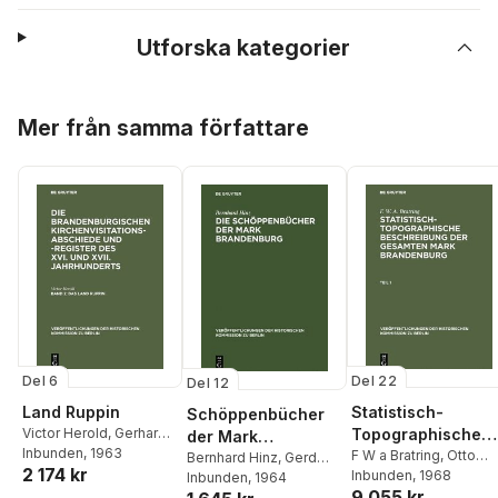
Utforska kategorier
Hoppa över listan
Mer från samma författare
Del 6
Del 22
Del 12
Land Ruppin
Statistisch-
Schöppenbücher
Victor Herold
,
Gerhard
Topographische
der Mark
Zimmermann
Inbunden
, 1963
,
Gerd
Beschreibung Der
F W a Bratring
,
Otto
Brandenburg
Bernhard Hinz
,
Gerd
2 174 kr
Heinrich
Büsch
Inbunden
,
Gerd Heinrich
, 1968
Heinrich
Inbunden
, 1964
Gesamten Mark
9 055 kr