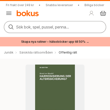
Fri frakt över 249 kr
•
Snabba leveranser
•
Billiga böcker
Sök bok, spel, pussel, penna...
Skapa nya rutiner – hälsoböcker upp till 50% →
Juridik
Särskilda rättsområden
Offentlig rätt