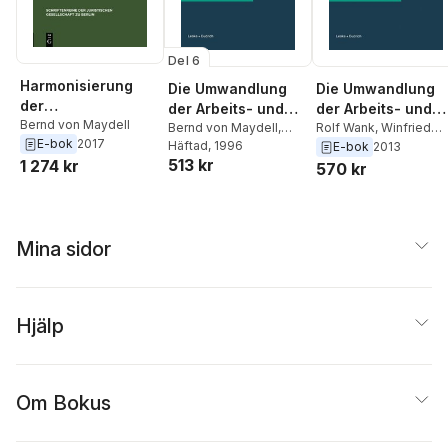
Del 6
Harmonisierung
Die Umwandlung
Die Umwandlung
der
der Arbeits- und
der Arbeits- und
Alterssicherung?
Bernd von Maydell
Sozialordnung
Bernd von Maydell
,
Sozialordnung
Rolf Wank
,
Winfried
E-bok
2017
Winfried Boecken
Häftad
, 1996
,
Schmahl
,
Jurgen
E-bok
2013
513 kr
Wolfgang Heine
,
Dirk
Pawelzig
,
Dirk
1 274 kr
570 kr
Neumann
,
Jürgen
Neumann
,
Wolfgang
Pawelzig
,
Winfried
Heine
,
Winfried
Schmähl
,
Rolf Wank
Boecken
,
Bernd von
Maydell
Mina sidor
Hjälp
Om Bokus