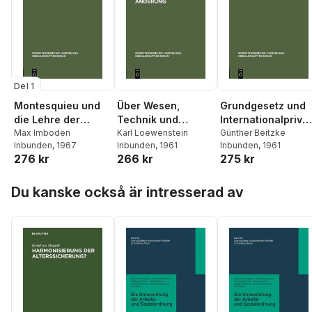
Del 1
Montesquieu und
Über Wesen,
Grundgesetz und
die Lehre der
Technik und
Internationalprivat
Gewaltentrennung
Max Imboden
Grenzen der
Karl Loewenstein
echt
Günther Beitzke
Inbunden
, 1967
Inbunden
, 1961
Inbunden
, 1961
Verfassungsänder
276 kr
266 kr
275 kr
ung
Hoppa över listan
Du kanske också är intresserad av