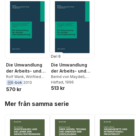
Del 6
Die Umwandlung
Die Umwandlung
der Arbeits- und
der Arbeits- und
Sozialordnung
Rolf Wank
,
Winfried
Sozialordnung
Bernd von Maydell
,
Schmahl
,
Jurgen
Winfried Boecken
Häftad
, 1996
,
E-bok
2013
513 kr
Pawelzig
,
Dirk
Wolfgang Heine
,
Dirk
570 kr
Neumann
,
Wolfgang
Neumann
,
Jürgen
Heine
,
Winfried
Pawelzig
,
Winfried
Hoppa över listan
Mer från samma serie
Boecken
,
Bernd von
Schmähl
,
Rolf Wank
Maydell