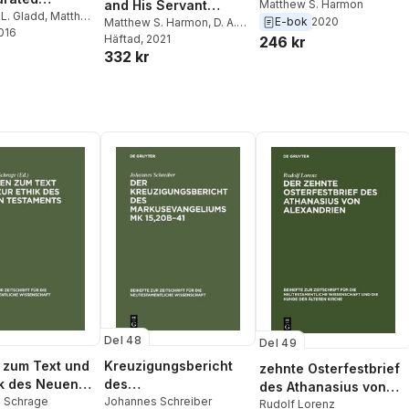
and His Servant
Matthew S. Harmon
logy for the
L. Gladd
,
Matthew
E-bok
2020
People
Matthew S. Harmon
,
D. A.
n
2016
,
G. K. Beale
 the Church
Carson
Häftad
, 2021
,
D A Carson
246 kr
332 kr
Del 48
Del 49
 zum Text und
Kreuzigungsbericht
zehnte Osterfestbrief
ik des Neuen
des
des Athanasius von
ents
 Schrage
Markusevangeliums
Johannes Schreiber
Alexandrien
Rudolf Lorenz