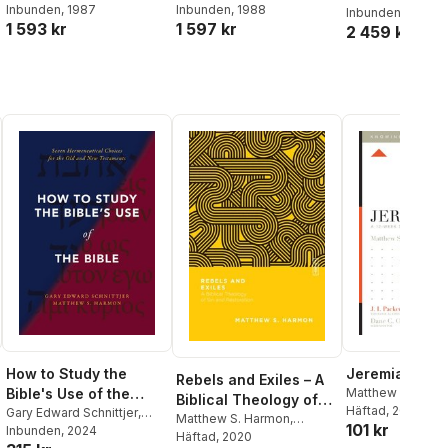
Inbunden
, 1987
Inbunden
, 1988
to the Role of the
Inbunden
, 1989
Perspective
1 593 kr
1 597 kr
2 459 kr
Church’s Enemies
How to Study the
Jeremiah
Rebels and Exiles – A
Bible's Use of the
Matthew S. Harm
Biblical Theology of
Packer
Häftad
, 2016
,
J I Packe
Bible
Gary Edward Schnittjer
,
Sin and Restoration
Matthew S. Harmon
,
101 kr
Ortlund
,
Lane T D
Matthew S. Harmon
Inbunden
, 2024
Benjamin L. Gladd
Häftad
, 2020
,