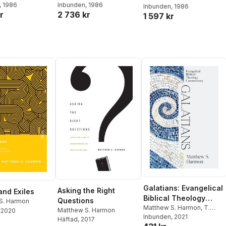
, 1986
Inbunden
, 1986
Mk 15,20b–41
Inbunden
, 1986
r
2 736 kr
1 597 kr
Galatians: Evangelical
Asking the Right
and Exiles
Biblical Theology
Questions
S. Harmon
Commentar y
Matthew S. Harmon
,
T.
Matthew S. Harmon
2020
Desmond Alexander
Inbunden
, 2021
,
T
Häftad
, 2017
Desmond Alexander
,