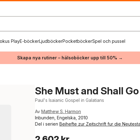
okus Play
E-böcker
Ljudböcker
Pocketböcker
Spel och pussel
Skapa nya rutiner – hälsoböcker upp till 50% →
She Must and Shall Go
Paul's Isaianic Gospel in Galatians
Av
Matthew S. Harmon
Inbunden, Engelska, 2010
Del i serien
Beihefte zur Zeitschrift fur die Neutes
2 602 kr