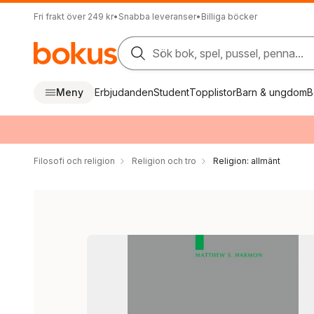
Fri frakt över 249 kr
•
Snabba leveranser
•
Billiga böcker
Sök bok, spel, pussel, penna...
Meny
Erbjudanden
Student
Topplistor
Barn & ungdom
B
Filosofi och religion
Religion och tro
Religion: allmänt