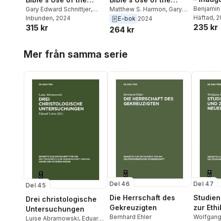
Eschato
Benjamin 
Bible
Gary Edward Schnittjer
,
Bible
Matthew S. Harmon
,
Gary
S. Harmo
Häftad
, 
Matthew S. Harmon
Inbunden
, 2024
Edward Schnittjer
E-bok
2024
Life of
235 kr
315 kr
264 kr
Hoppa över listan
Mer från samma serie
Del 46
Del 47
Del 45
Die Herrschaft des
Studien
Drei christologische
Gekreuzigten
zur Eth
Untersuchungen
Bernhard Ehler
Testam
Wolfgang
Luise Abramowski
,
Eduard