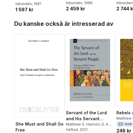
Inbunden
, 1986
Inbunden
Lohse
Inbunden
, 1981
2 459 kr
2 744 k
1 597 kr
Hoppa över listan
Du kanske också är intresserad av
Servant of the Lord
Rebels 
and His Servant
Matthew 
She Must and Shall Go
E-bok
People
Matthew S. Harmon
,
D. A.
Free
Carson
Häftad
, 2021
,
D A Carson
246 kr