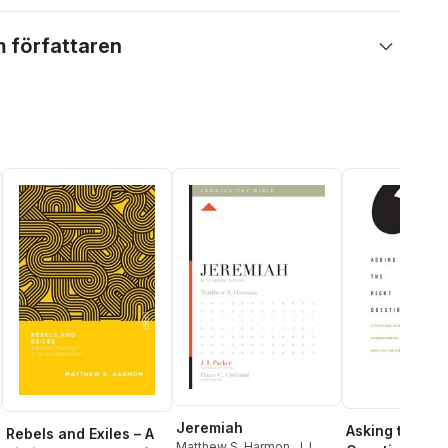
 författaren
Jeremiah
Asking the Rig
Rebels and Exiles – A
Matthew S. Harmon
,
J. I.