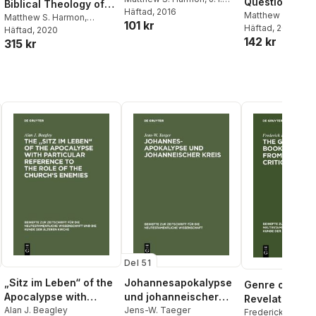
Questions
Biblical Theology of
Packer
Häftad
, 2016
,
J I Packer
,
Dane
Matthew S. Harm
Sin and Restoration
Matthew S. Harmon
,
101 kr
Ortlund
,
Lane T Dennis
Häftad
, 2017
Benjamin L. Gladd
Häftad
, 2020
,
142 kr
315 kr
Benjamin L. Gladd
Del 51
„Sitz im Leben“ of the
Johannesapokalypse
Genre of the 
Apocalypse with
und johanneischer
Revelation fr
Particular Reference
Alan J. Beagley
Kreis
Jens-W. Taeger
Source-critica
Frederick David 