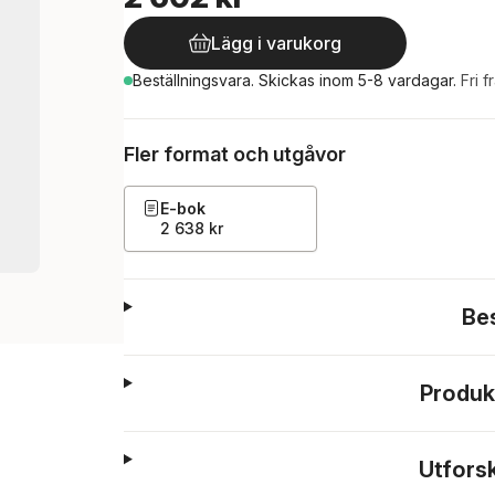
Lägg i varukorg
Beställningsvara.
Skickas
inom 5-8 vardagar
.
Fri f
Fler format och utgåvor
E-bok
2 638 kr
Be
Produk
Utfors