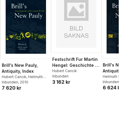
Festschrift Fur Martin
Brill's New Pau
Brill's New Pauly,
Hengel: Geschichte -
Antiquity, Vol
Antiquity, Index
Tradition - Reflexion:
Hubert Cancik
Inbunden
(Equ - Has)
Helmuth Schneid
Hubert Cancik
,
Helmuth
Band II: Griechische
3 162 kr
Cancik
Inbunden
, 2004
Schneider
Inbunden
, 2010
Und Romische Religion
6 624 kr
7 620 kr