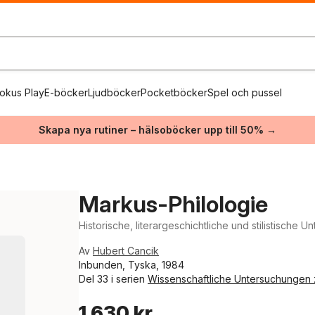
okus Play
E-böcker
Ljudböcker
Pocketböcker
Spel och pussel
Skapa nya rutiner – hälsoböcker upp till 50% →
Markus-Philologie
Historische, literargeschichtliche und stilistisch
Av
Hubert Cancik
Inbunden, Tyska, 1984
Del 33 i serien
Wissenschaftliche Untersuchungen
1 630 kr