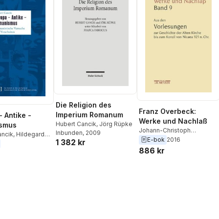
Die Religion des
Franz Overbeck:
Imperium Romanum
- Antike -
Werke und Nachlaß
Hubert Cancik
,
Jörg Rüpke
smus
Johann-Christoph
Inbunden
, 2009
ancik
,
Hildegard
Emmelius
,
Mariann
E-bok
2016
1 382 kr
indemaier
Stauffacher-Schaub
,
886 kr
Mathias Stauffacher
,
Martin
Anton Schmidt
,
Barbara von
Reibnitz
,
Niklaus Peter
,
Karl
Pestalozzi
,
Bernd Lutz
,
Hildegard Cancik-
Lindemaier
,
Hubert Cancik
,
Rudolf Brandle
,
Ekkehard
W. Stegemann