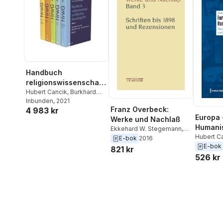
Handbuch
religionswissenschaftl
icher Grundbegriffe
Hubert Cancik
,
Burkhard
Gladigow
Inbunden
, 2021
,
Karl-Heinz Kohl
(HrwG). 5 Bände
Franz Overbeck:
4 983 kr
Europa 
Werke und Nachlaß
Humani
Ekkehard W. Stegemann
,
Hubert C
Mathias Stauffacher
,
E-bok
2016
Cancik-L
E-bok
Marianne Stauffacher-
821 kr
Schaub
,
Barbara von
526 kr
Reibnitz
,
Niklaus Peter
,
Hubert Cancik
,
Hildegard
Cancik-Lindemaier
,
Rudolf
Brandle