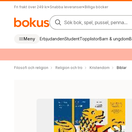
Fri frakt över 249 kr
•
Snabba leveranser
•
Billiga böcker
Sök bok, spel, pussel, penna...
Meny
Erbjudanden
Student
Topplistor
Barn & ungdom
B
Filosofi och religion
Religion och tro
Kristendom
Biblar