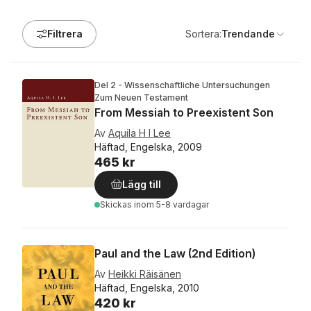
Filtrera
Sortera:
Trendande
Del 2 - Wissenschaftliche Untersuchungen
Zum Neuen Testament
From Messiah to Preexistent Son
Av
Aquila H I Lee
Häftad, Engelska, 2009
465 kr
Lägg till
Skickas
inom 5-8 vardagar
Paul and the Law (2nd Edition)
Av
Heikki Räisänen
Häftad, Engelska, 2010
420 kr