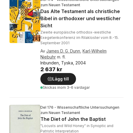
zum Neuen Testament
Das Alte Testament als christliche
Bibel in orthodoxer und westlicher
Sicht
Zweite europäische orthodox-westliche
Exegetenkonferenz im Rilakloster vom 8.-15.
September 2001
Av
James D. G. Dunn
,
Karl-Wilhelm
Niebuhr
m. fl.
Inbunden, Tyska, 2004
2 637 kr
Lägg till
Skickas
inom 3-6 vardagar
Del 176 - Wissenschaftliche Untersuchungen
zum Neuen Testament
The Diet of John the Baptist
"Locusts and Wild Honey" in Synoptic and
Patristic Interpretation