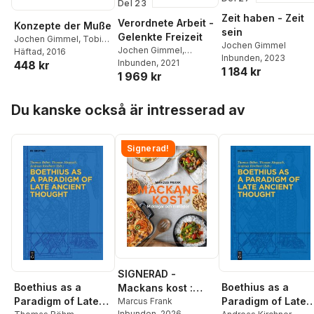
Del 23
Zeit haben - Zeit
Verordnete Arbeit -
Konzepte der Muße
sein
Gelenkte Freizeit
Jochen Gimmel
,
Tobias
Jochen Gimmel
Jochen Gimmel
,
Keiling
Häftad
, 2016
Inbunden
, 2023
Elisabeth Cheauré
Inbunden
, 2021
,
448 kr
1 184 kr
1 969 kr
Konstantin Rapp
Hoppa över listan
Du kanske också är intresserad av
Signerad!
SIGNERAD -
Boethius as a
Boethius as a
Mackans kost :
Paradigm of Late
Paradigm of Late
Middagar och
Marcus Frank
Inbunden
, 2026