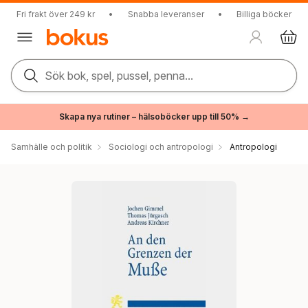
Fri frakt över 249 kr
•
Snabba leveranser
•
Billiga böcker
Sök bok, spel, pussel, penna...
Skapa nya rutiner – hälsoböcker upp till 50% →
Samhälle och politik
Sociologi och antropologi
Antropologi