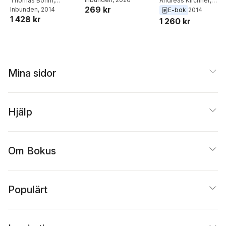
Ancient Thought
Thomas Böhm
,
Ancient Thought
Andreas Kirchner
,
matlådor
269 kr
Thomas Jürgasch
Inbunden
, 2014
,
Thomas Jurgasch
,
E-bok
2014
1 428 kr
Andreas Kirchner
Thomas Bohm
1 260 kr
Mina sidor
Hjälp
Om Bokus
Populärt