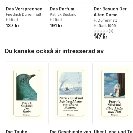
Das Versprechen
Das Parfum
Der Besuch Der
Friedrich Dürrenmatt
Patrick Süskind
Alten Dame
Häftad
Häftad
F. Durrenmatt
137 kr
191 kr
Häftad
, 1999
(
3
)
3,7
utav 5 stjärnor. Tota
147 kr
Hoppa över listan
Du kanske också är intresserad av
Die Taube
Die Geschichte von
Über Liebe und To