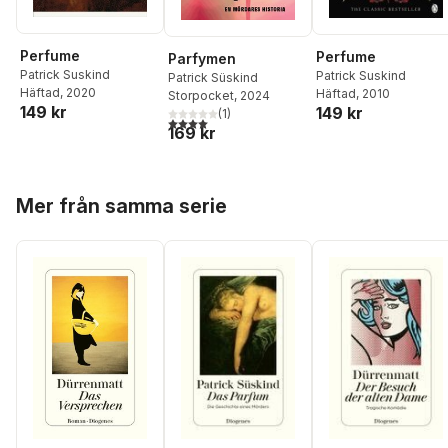
Perfume
Perfume
Parfymen
Patrick Suskind
Patrick Suskind
Patrick Süskind
Häftad
, 2020
Häftad
, 2010
Storpocket
, 2024
149 kr
149 kr
(
1
)
4,0
utav 5 stjärnor. Totalt antal röster:
169 kr
Hoppa över listan
Mer från samma serie