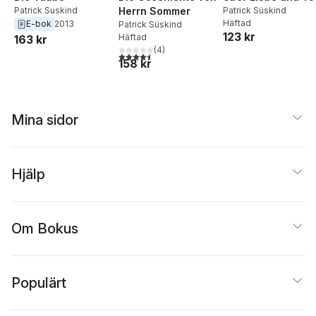
Patrick Suskind
Herrn Sommer
Patrick Süskind
Häftad
E-bok
2013
Patrick Süskind
123 kr
Häftad
163 kr
(
4
)
4,5
utav 5 stjärnor. Totalt antal röster:
158 kr
Mina sidor
Hjälp
Om Bokus
Populärt