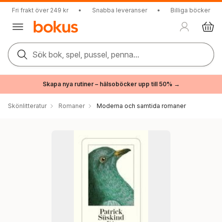
Fri frakt över 249 kr
•
Snabba leveranser
•
Billiga böcker
Sök bok, spel, pussel, penna...
Skapa nya rutiner – hälsoböcker upp till 50% →
Skönlitteratur
Romaner
Moderna och samtida romaner