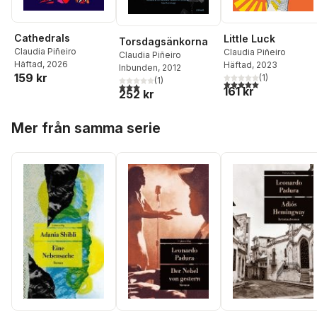
Cathedrals
Little Luck
Torsdagsänkorna
Claudia Piñeiro
Claudia Piñeiro
Claudia Piñeiro
Häftad
, 2026
Häftad
, 2023
Inbunden
, 2012
159 kr
(
1
)
(
1
)
5,0
utav 5 stjärnor. Tota
3,0
utav 5 stjärnor. Totalt antal röster:
161 kr
252 kr
Hoppa över listan
Mer från samma serie