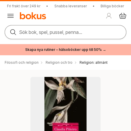
Fri frakt över 249 kr
•
Snabba leveranser
•
Billiga böcker
Sök bok, spel, pussel, penna...
Skapa nya rutiner – hälsoböcker upp till 50% →
Filosofi och religion
Religion och tro
Religion: allmänt