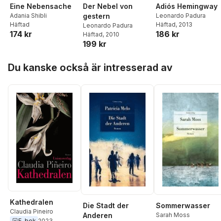
Eine Nebensache
Der Nebel von
Adiós Hemingway
Adania Shibli
gestern
Leonardo Padura
Häftad
Häftad
, 2013
Leonardo Padura
174 kr
186 kr
Häftad
, 2010
199 kr
Hoppa över listan
Du kanske också är intresserad av
Kathedralen
Die Stadt der
Sommerwasser
Claudia Pineiro
Anderen
Sarah Moss
E-bok
2023