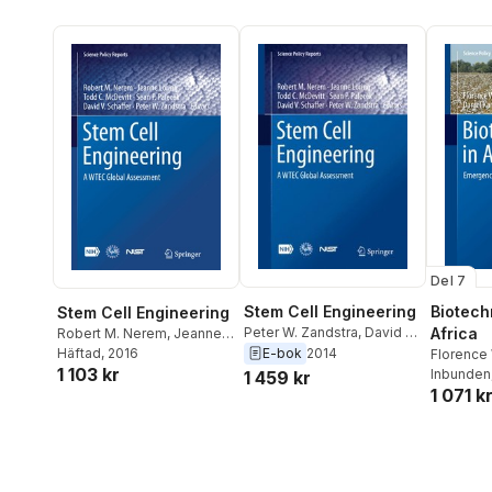
Del 7
Stem Cell Engineering
Biotech
Stem Cell Engineering
Peter W. Zandstra
,
David V.
Africa
Robert M. Nerem
,
Jeanne
Schaffer
,
Sean P. Palecek
,
E-bok
2014
Loring
Häftad
,
, 2016
Todd C. McDevitt
,
Florenc
Todd C. McDevitt
,
Jeanne
1 103 kr
Sean P. Palecek
,
David V.
Kamanga
Inbunden
1 459 kr
Loring
,
Robert M. Nerem
Schaffer
,
Peter W. Zandstra
1 071 k