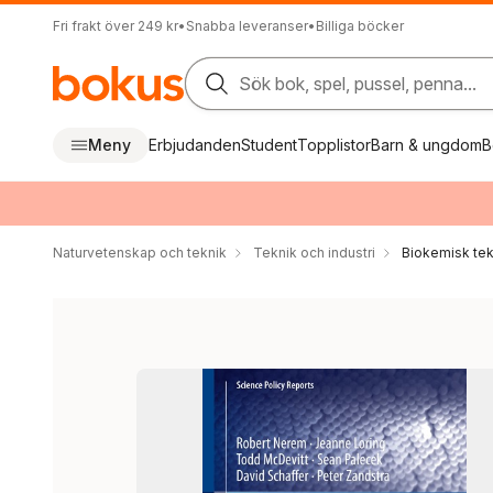
Fri frakt över 249 kr
•
Snabba leveranser
•
Billiga böcker
Sök bok, spel, pussel, penna...
Meny
Erbjudanden
Student
Topplistor
Barn & ungdom
B
Naturvetenskap och teknik
Teknik och industri
Biokemisk tek