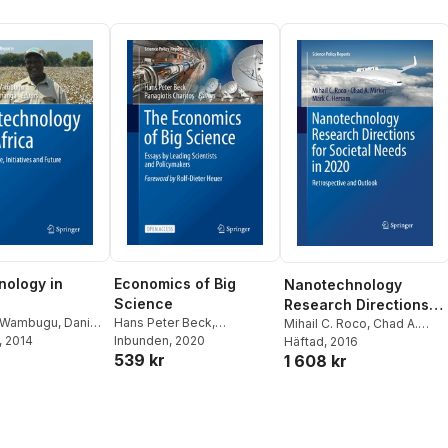
Economics of Big
nology in
Nanotechnology
Science
Research Directions
Hans Peter Beck
,
e Wambugu
,
Daniel
for Societal Needs in
Mihail C. Roco
,
Chad A.
Panagiotis Charitos
Inbunden
, 2020
, 2014
Mirkin
Häftad
,
, 2016
Mark C. Hersam
2020
539 kr
r
1 608 kr