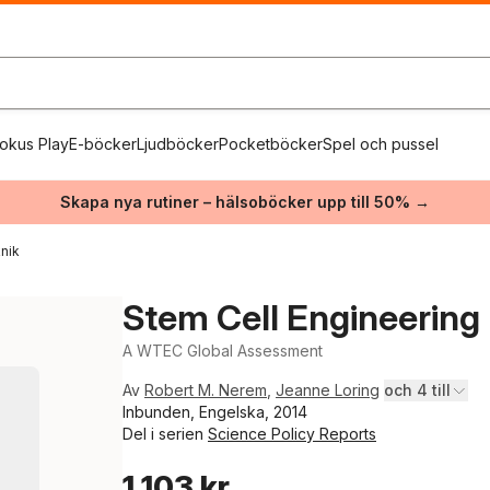
okus Play
E-böcker
Ljudböcker
Pocketböcker
Spel och pussel
Skapa nya rutiner – hälsoböcker upp till 50% →
nik
Stem Cell Engineering
A WTEC Global Assessment
Av
Robert M. Nerem
,
Jeanne Loring
och 4 till
Inbunden, Engelska, 2014
Del i serien
Science Policy Reports
1 103 kr