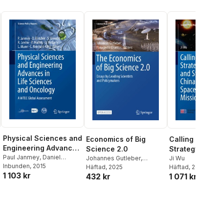
Physical Sciences and
Economics of Big
Calling Taikon
Engineering Advances
Science 2.0
Strategy Repo
in Life Sciences and
Paul Janmey
,
Daniel
Johannes Gutleber
,
Study of Chin
Ji Wu
Fletcher
Inbunden
,
Sharon Gerecht
, 2015
,
Oncology
Panagiotis Charitos
Häftad
, 2025
Häftad
, 2018
Future Space
1 103 kr
Ross Levine
,
Parag Mallick
,
432 kr
1 071 kr
Missions
Owen McCarty
,
Lance
Munn
,
Cynthia Reinhart-
King